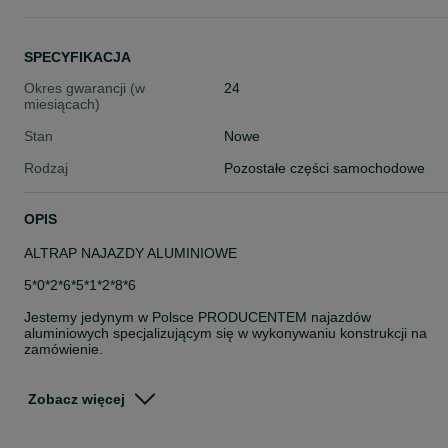
SPECYFIKACJA
Okres gwarancji (w
24
miesiącach)
Stan
Nowe
Rodzaj
Pozostałe części samochodowe
OPIS
ALTRAP NAJAZDY ALUMINIOWE
5*0*2*6*5*1*2*8*6
Jestemy jedynym w Polsce PRODUCENTEM najazdów
aluminiowych specjalizującym się w wykonywaniu konstrukcji na
zamówienie.
W stałej ofercie ponad 40 modeli dostępnych OD RĘKI
Zobacz więcej
Gwarantujemy najszybszy czas realizacji i możliwość dostawy na
terenie całej Europy