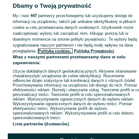
Dbamy o Twoją prywatność
Strona główna
Motoryzacja
Części samochodowe
Pozostałe
Pozostałe -
Wielkopolskie
Pozostałe - Swarzędz
My i nasi
447
partnerzy przechowujemy lub uzyskujemy dostęp do
informacji na urządzeniu, takich jak unikalne identyfikatory w plikach
cookie w celu przetwarzania danych osobowych. Użytkownik może
KATEGORIA
zaakceptować wybory lub zarządzać nimi, klikając poniżej lub w
dowolnym momencie na stronie polityki prywatności. Te wybory będą
ID:
895790535
Wyświetlenia: 1
sygnalizowane naszym partnerom i nie będą miały wpływu na dane
przeglądania.
Polityka cookies,
Polityka Prywatności
Wraz z naszymi partnerami przetwarzamy dane w celu
Zadzwoń / SMS
Wyślij wiadomość
zapewnienia:
Użycie dokładnych danych geolokalizacyjnych. Aktywne skanowanie
charakterystyki urządzenia do celów identyfikacji. Rozumienie
odbiorców dzięki statystyce lub kombinacji danych z różnych źródeł.
Przechowywanie informacji na urządzeniu lub dostęp do nich. Pomiar
efektywności reklam. Rozwój i ulepszanie usług. Tworzenie profili w c
personalizacji treści. Tworzenie profili w celu spersonalizowanych
reklam. Wykorzystywanie ograniczonych danych do wyboru reklam.
Wykorzystywanie ograniczonych danych do wyboru treści. Pomiar
efektywności treści. Wykorzystanie profili do wyboru
spersonalizowanych reklam. Wykorzystywanie profili w celu doboru
spersonalizowanych treści.
Lista partnerów (dostawców)