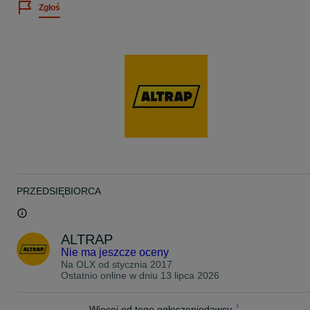
Zgłoś
Na państwa życzenie możemy dostosować długość i szerokość
najazdów. Dodatkowo jesteśmy w stanie zainstalować dowolne
rodzaje mocowań.
Nasz doradca w zaledwie kilka minut jest w stanie dobrać idealny
model do Państwa pojazdu.
Naszymi stałymi klientami są producenci przyczep i zabudów w
Europie.
Nasze produkty podlegają najbardziej restrykcyjnym normom
Polskiego Instytutu Maszyn Budowlanych.
Jesteśmy do waszej dyspozycji 7 dni w tygodniu.
Cechy:
- CERTYFIKAT ECJiP
PRZEDSIĘBIORCA
- rekomendacja IMB (Instytut Maszyn Budowlanych)
- powierzchnia antypoślizgowa
- góra płaska (bez rantów)
- środek wypełniony bardzo wytrzymałym aluminium
ALTRAP
- bardzo lekkie
Nie ma jeszcze oceny
- łatwość w transporcie (można włożyć jeden najazd w drugi)
- wysokość załadunku nawet do 110cm
Na OLX od
stycznia 2017
- wszechstronne zastosowanie (koparki/ładowarki/maszyny
Ostatnio online w dniu 13 lipca 2026
rolnicze/samochody osobowe/quady/minikoparki
Kupując POLSKIE produkty wspierasz Polskę gospodarkę
Więcej od tego ogłoszeniodawcy