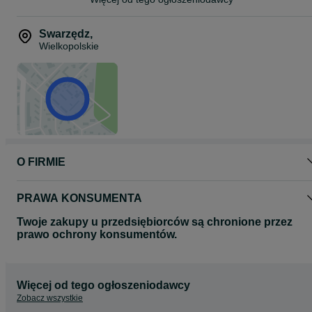
5*0*2*6*5*1*2*8*6
Swarzędz
,
Wielkopolskie
O FIRMIE
PRAWA KONSUMENTA
Twoje zakupy u przedsiębiorców są chronione przez
prawo ochrony konsumentów.
Więcej od tego ogłoszeniodawcy
Zobacz wszystkie