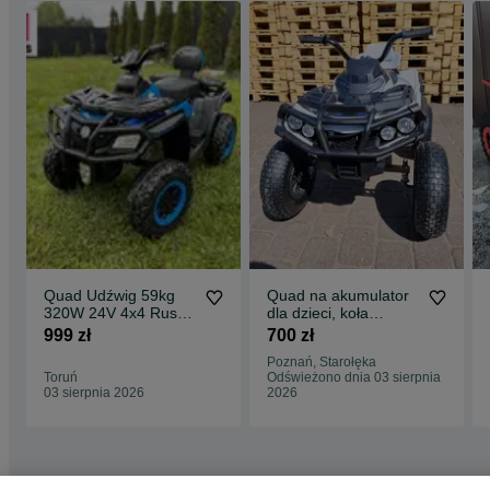
Quad Udźwig 59kg
Quad na akumulator
320W 24V 4x4 Rush
dla dzieci, koła
Pojazd dla dzieci auto
pompowane, na
999 zł
700 zł
akumulator
pilocik
Poznań, Starołęka
Toruń
Odświeżono dnia 03 sierpnia
03 sierpnia 2026
2026