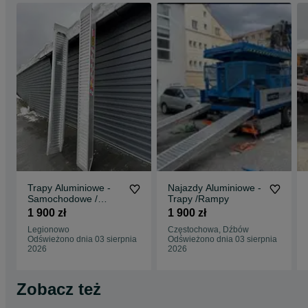
Trapy Aluminiowe -
Najazdy Aluminiowe -
Samochodowe /
Trapy /Rampy
Rampy / Najzady
1 900 zł
1 900 zł
Legionowo
Częstochowa, Dźbów
Odświeżono dnia 03 sierpnia
Odświeżono dnia 03 sierpnia
2026
2026
Zobacz też