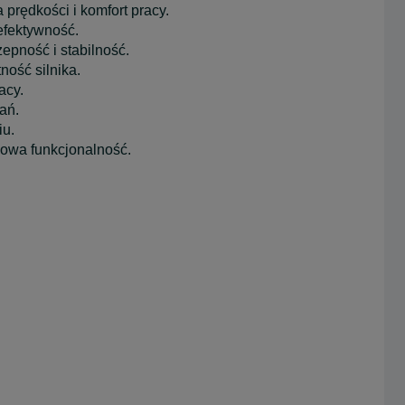
 prędkości i komfort pracy.
efektywność.
czepność i stabilność.
ość silnika.
acy.
ań.
iu.
kowa funkcjonalność.