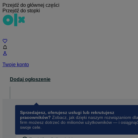
Przejdź do głównej części
Przejdź do stopki
Czat
Twoje konto
Dodaj ogłoszenie
Dla biznesu
opens in a new tab
Sprzedajesz, oferujesz usługi lub rekrutujesz
pracowników?
Zobacz, jak dzięki naszym rozwiązaniom dl
firm możesz dotrzeć do milionów użytkowników — i osiągną
swoje cele.