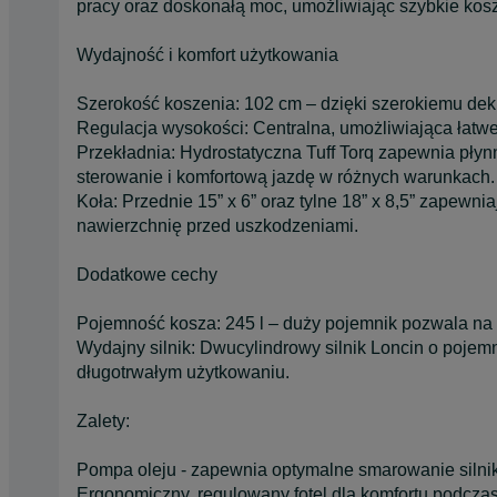
pracy oraz doskonałą moc, umożliwiając szybkie kosz
Wydajność i komfort użytkowania
Szerokość koszenia: 102 cm – dzięki szerokiemu deku
Regulacja wysokości: Centralna, umożliwiająca łatw
Przekładnia: Hydrostatyczna Tuff Torq zapewnia płyn
sterowanie i komfortową jazdę w różnych warunkach.
Koła: Przednie 15” x 6” oraz tylne 18” x 8,5” zapewnia
nawierzchnię przed uszkodzeniami.
Dodatkowe cechy
Pojemność kosza: 245 l – duży pojemnik pozwala na 
Wydajny silnik: Dwucylindrowy silnik Loncin o poj
długotrwałym użytkowaniu.
Zalety:
Pompa oleju - zapewnia optymalne smarowanie silni
Ergonomiczny, regulowany fotel dla komfortu podcza