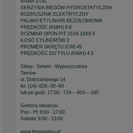
RAMA STAL
SKRZYNIA BIEGÓW HYDROSTATYCZNA
ROZRUSZNIK ELEKTRYCZNY
PALIWO ETYLINA95 BEZOŁOWIOWA
PRĘDKOŚĆ (KM/H) 8.8
ROZMIAR OPON P/T 15X6 18X8.5
ILOSĆ CYLINDRÓW 2
PROMIEŃ SKRĘTU (CM) 45
PRĘDKOŚĆ DO TYŁU (KM/H) 4.5
Sklep - Serwis - Wypożyczalnia
Tarnów
ul. Dobrzańskiego 14
tel. (14)--626--30--60
lub po godz. 17:00 - 724--- 803--- 165
Godziny otwarcia:
Pon - Pt: 9:00 - 17:00
Sobota: 9:00 - 13:00
www.firmahortus.pl