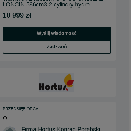
LONCIN 586cm3 2 cylindry hydro
10 999 zł
Wyślij wiadomość
Zadzwoń
PRZEDSIĘBIORCA
Firma Hortus Konrad Porębski