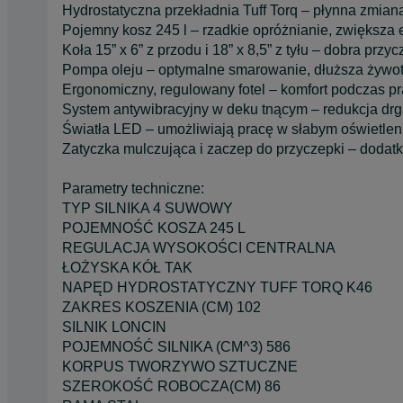
Hydrostatyczna przekładnia Tuff Torq – płynna zmiana
Pojemny kosz 245 l – rzadkie opróżnianie, zwiększa 
Koła 15” x 6” z przodu i 18” x 8,5” z tyłu – dobra przy
Pompa oleju – optymalne smarowanie, dłuższa żywotn
Ergonomiczny, regulowany fotel – komfort podczas pr
System antywibracyjny w deku tnącym – redukcja drg
Światła LED – umożliwiają pracę w słabym oświetlen
Zatyczka mulczująca i zaczep do przyczepki – dodat
Parametry techniczne:
TYP SILNIKA 4 SUWOWY
POJEMNOŚĆ KOSZA 245 L
REGULACJA WYSOKOŚCI CENTRALNA
ŁOŻYSKA KÓŁ TAK
NAPĘD HYDROSTATYCZNY TUFF TORQ K46
ZAKRES KOSZENIA (CM) 102
SILNIK LONCIN
POJEMNOŚĆ SILNIKA (CM^3) 586
KORPUS TWORZYWO SZTUCZNE
SZEROKOŚĆ ROBOCZA(CM) 86