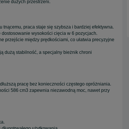
enie dużych przestrzeni.
 tnącemu, praca staje się szybsza i bardziej efektywna.
e dostosowanie wysokości cięcia w 6 pozycjach.
ne przejście między prędkościami, co ułatwia precyzyjne
ją dużą stabilność, a specjalny bieżnik chroni
dłuższą pracę bez konieczności częstego opróżniania.
emności 586 cm3 zapewnia niezawodną moc, nawet przy
ka.
s długotrwałego użytkowania.