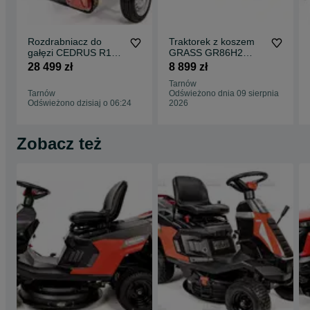
Godziny otwarcia:
Pon - Pt: 9:00 - 17:00
Sobota: 9:00 - 13:00
Rozdrabniacz do
Traktorek z koszem
gałęzi CEDRUS R13
GRASS GR86H2
www.firmahortus.pl
przyczepka lekka A/A
Loncin 452cm3 86cm
28 499 zł
8 899 zł
z homologacją
hydro
Tarnów
Tarnów
Odświeżono dnia 09 sierpnia
Odświeżono dzisiaj o 06:24
2026
Zobacz też