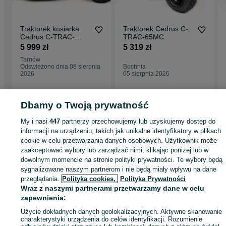
Traktorek kosiarka
Traktorek Cedrus C-
Cedrus C-TRAC-
TRAC-65MC
65HC Loncin 224CC
5 999 zł
5 319 zł
65cm Hydro
Tarnów
Odświeżono dnia 08 sierpnia
Bochnia
2026
05 sierpnia 2026
Dbamy o Twoją prywatność
Strona główna
Dom i Ogród
Ogród
Kosiarki
Traktorki
Traktorki -
My i nasi
447
partnerzy przechowujemy lub uzyskujemy dostęp do
Małopolskie
Traktorki - Tarnów
informacji na urządzeniu, takich jak unikalne identyfikatory w plikach
cookie w celu przetwarzania danych osobowych. Użytkownik może
zaakceptować wybory lub zarządzać nimi, klikając poniżej lub w
KATEGORIA
dowolnym momencie na stronie polityki prywatności. Te wybory będą
sygnalizowane naszym partnerom i nie będą miały wpływu na dane
przeglądania.
Polityka cookies,
Polityka Prywatności
ID:
1001411736
Wyświetlenia: 6
Wraz z naszymi partnerami przetwarzamy dane w celu
zapewnienia:
Zadzwoń / SMS
Wyślij wiadomość
Użycie dokładnych danych geolokalizacyjnych. Aktywne skanowanie
charakterystyki urządzenia do celów identyfikacji. Rozumienie