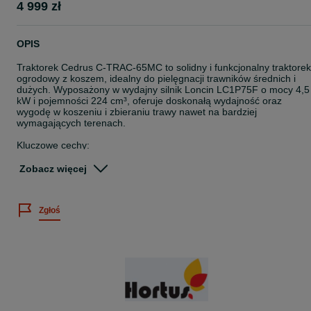
4 999 zł
OPIS
Traktorek Cedrus C-TRAC-65MC to solidny i funkcjonalny traktorek
ogrodowy z koszem, idealny do pielęgnacji trawników średnich i
dużych. Wyposażony w wydajny silnik Loncin LC1P75F o mocy 4,5
kW i pojemności 224 cm³, oferuje doskonałą wydajność oraz
wygodę w koszeniu i zbieraniu trawy nawet na bardziej
wymagających terenach.
Kluczowe cechy:
• Manualna skrzynia biegów – model C-TRAC-65MC oferuje 4 bieg
do przodu i 1 bieg wsteczny, co zapewnia pełną kontrolę nad
Zobacz więcej
prędkością jazdy (od 0 do 9,3 km/h do przodu oraz od 0 do 3 km/h
do tyłu).
• Szerokość koszenia 65 cm – traktorek wyposażony jest w jeden
Zgłoś
nóż z mechanizmem załączanym przez sprzęgło mechaniczne, co
umożliwia precyzyjne i równomierne koszenie.
• Regulowana wysokość koszenia – 6-stopniowa regulacja w
zakresie od 30 do 75 mm pozwala dostosować wysokość koszenia
do warunków trawnika.
Wydajność i komfort:
• Pojemny kosz na trawę 150 l – pozwala na dłuższe koszenie bez
potrzeby częstego opróżniania.