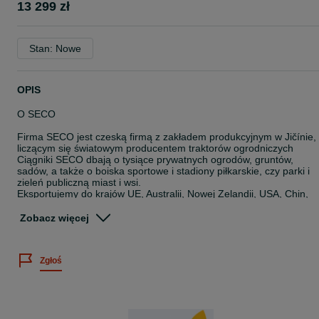
13 299 zł
Stan: Nowe
OPIS
O SECO
Firma SECO jest czeską firmą z zakładem produkcyjnym w Jičínie,
liczącym się światowym producentem traktorów ogrodniczych
Ciągniki SECO dbają o tysiące prywatnych ogrodów, gruntów,
sadów, a także o boiska sportowe i stadiony piłkarskie, czy parki i
zieleń publiczną miast i wsi.
Eksportujemy do krajów UE, Australii, Nowej Zelandii, USA, Chin,
Rosji czy np. Korei Południowej. Nasze maszyny działają na
wszystkich kontynentach z wyjątkiem Antarktydy.
Zobacz więcej
Naszym priorytetem jest własny rozwój techniczny maszyn, w
oparciu o ich wysoką jakość, niezawodność i solidność, które
staramy się prześcignąć konkurencję. Dysponujemy nowoczesnymi
Zgłoś
wysokowydajnymi technologiami obróbki materiałów metalowych.
Dostarczamy ciągniki ogrodowe i profesjonalne pod własną marką
SECO (w Polsce pod nazwą CEDRUS).
SECO produkuje traktory pod markami takimi jak EFCO, BLIZZAR
STAUB, HERKULES, MASTER YARD, CAIMAN, OLEO-MAC,