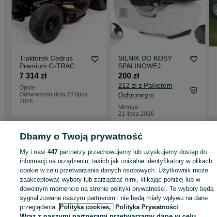
Sklep - Serwis - Wypożyczalnia
Tarnów
ul. Dobrzańskiego 14
tel. (14)--626--30--60
lub po godz. 17:00 - 724--- 803--- 165
Godziny otwarcia:
Traktorek Cedrus
SILNIK DO KOSY
Pon - Pt: 9:00 - 17:00
Premium C-TRAC
SPALINOWEJ
Sobota: 9:00 - 13:00
86MC - 10,2 KM - 86
Wykaszarki Demon
7 314 zł
200 zł
cm - OPOLE
Nac Podkaszarki
212 zł z Pakietem
www.firmahortus.pl
Opole
firmahortus.olx.pl
Odświeżono dnia 23 lipca
Ochronnym
www.sklephortus.pl
2026
Minoga
21 lipca 2026
Dbamy o Twoją prywatność
Strona główna
Dom i Ogród
Ogród
Kosiarki
Traktorki
Traktorki -
My i nasi
447
partnerzy przechowujemy lub uzyskujemy dostęp do
Małopolskie
Traktorki - Tarnów
informacji na urządzeniu, takich jak unikalne identyfikatory w plikach
cookie w celu przetwarzania danych osobowych. Użytkownik może
zaakceptować wybory lub zarządzać nimi, klikając poniżej lub w
KATEGORIA
dowolnym momencie na stronie polityki prywatności. Te wybory będą
sygnalizowane naszym partnerom i nie będą miały wpływu na dane
ID:
660774826
Wyświetlenia: 99
przeglądania.
Polityka cookies,
Polityka Prywatności
Wraz z naszymi partnerami przetwarzamy dane w celu