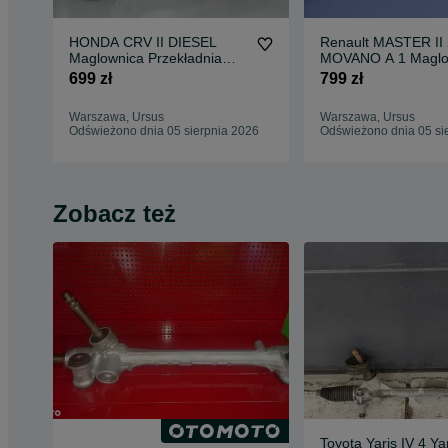
HONDA CRV II DIESEL
Renault MASTER II 
Maglownica Przekładnia
MOVANO A 1 Maglo
Kierownicza WARSZAWA
Przekładnia Kierown
699 zł
799 zł
Warszawa, Ursus
Warszawa, Ursus
Odświeżono dnia 05 sierpnia 2026
Odświeżono dnia 05 si
Zobacz też
Toyota Yaris IV 4 Ya