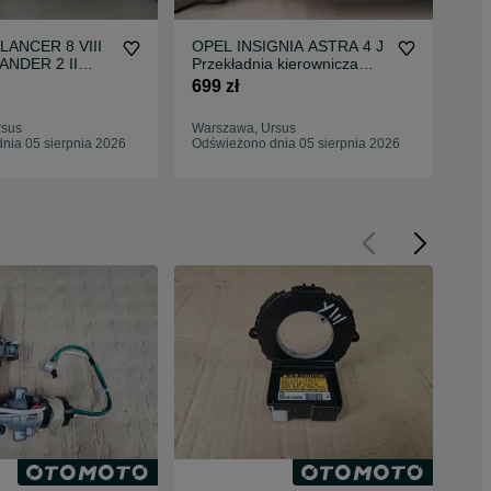
 LANCER 8 VIII
OPEL INSIGNIA ASTRA 4 J
BM
ANDER 2 II
Przekładnia kierownicza
Prz
 Przekładnia
Maglownica WARSZAWA
Wa
699 zł
599
rsus
Warszawa, Ursus
War
nia 05 sierpnia 2026
Odświeżono dnia 05 sierpnia 2026
Odś
Mag