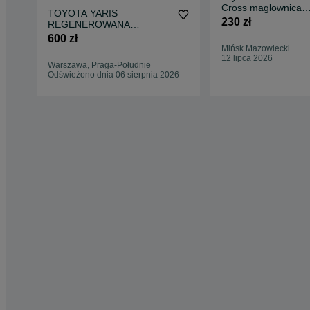
Cross maglownica
TOYOTA YARIS
przekładnia 1.5 hyb
230 zł
REGENEROWANA
NSK0104
MAGLOWNICA
600 zł
PRZEKŁADNIA
Mińsk Mazowiecki
GWARANCJA 12 MS
12 lipca 2026
Warszawa, Praga-Południe
Odświeżono dnia 06 sierpnia 2026