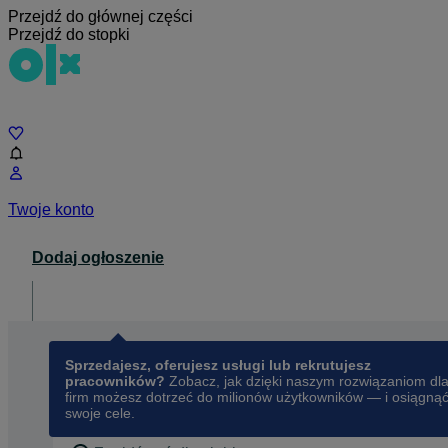
Przejdź do głównej części
Przejdź do stopki
Czat
Twoje konto
Dodaj ogłoszenie
Dla biznesu
opens in a new tab
Sprzedajesz, oferujesz usługi lub rekrutujesz
pracowników?
Zobacz, jak dzięki naszym rozwiązaniom dl
firm możesz dotrzeć do milionów użytkowników — i osiągną
swoje cele.