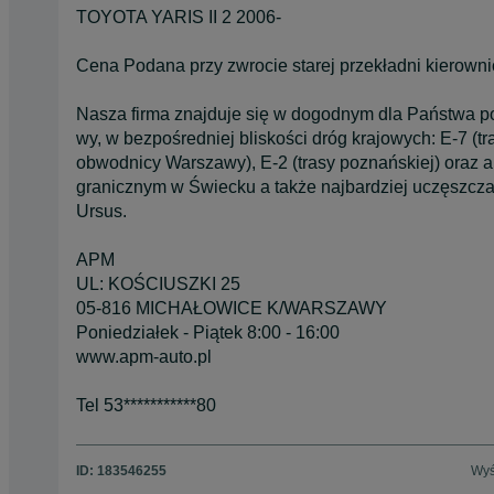
TOYOTA YARIS II 2 2006-
Cena Podana przy zwrocie starej przekładni kierowni
Nasza firma znajduje się w dogodnym dla Państwa p
wy, w bezpośredniej bliskości dróg krajowych: E-7 (tra
obwodnicy Warszawy), E-2 (trasy poznańskiej) oraz a
granicznym w Świecku a także najbardziej uczęszcz
Ursus.
APM
UL: KOŚCIUSZKI 25
05-816 MICHAŁOWICE K/WARSZAWY
Poniedziałek - Piątek 8:00 - 16:00
www.apm-auto.pl
Tel 53***********80
ID:
183546255
Wyś