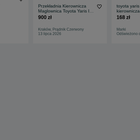
Przekładnia Kierownicza
toyota yaris
r
Maglownica Toyota Yaris Ii 2
kierownicza
Xp90 2006-2011
900 zł
168 zł
Kraków, Prądnik Czerwony
Marki
13 lipca 2026
Odświeżono d