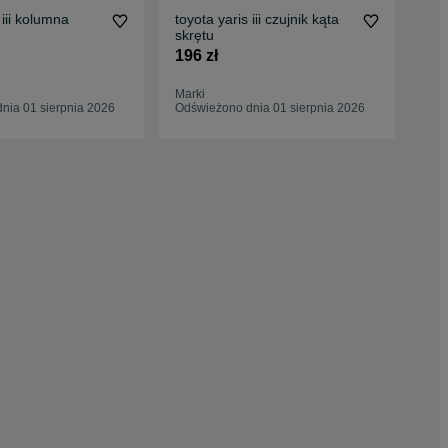
250
 iii kolumna
toyota yaris iii czujnik kąta
skrętu
196 zł
Ząb
01 
Marki
nia 01 sierpnia 2026
Odświeżono dnia 01 sierpnia 2026