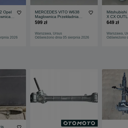
2 Opel
MERCEDES VITO W638
Mitshubishi
wnica
Maglownica Przekładnia
X CX OUTL
icza
Kierownicza W-WA
Maglownica
599 zł
649 zł
Warszawa, Ursus
Warszawa, U
erpnia 2026
Odświeżono dnia 05 sierpnia 2026
Odświeżono d
ris