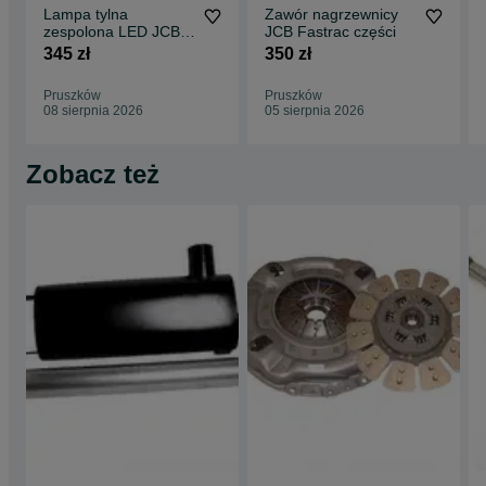
Lampa tylna
Zawór nagrzewnicy
zespolona LED JCB
JCB Fastrac części
Fastrac 280,00 netto
345 zł
350 zł
Pruszków
Pruszków
08 sierpnia 2026
05 sierpnia 2026
Zobacz też