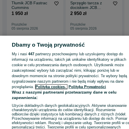
Tłumik JCB Fastrac
Sprzęgło tarcza z
Cummins
dociskiem JCB
Fastrac kpl.
1 950 zł
2 950 zł
Pruszków
Pruszków
05 sierpnia 2026
05 sierpnia 2026
Dbamy o Twoją prywatność
My i nasi
447
partnerzy przechowujemy lub uzyskujemy dostęp do
Strona główna
Rolnictwo
Części do maszyn rolniczych
Części do maszyn
informacji na urządzeniu, takich jak unikalne identyfikatory w plikach
rolniczych - Mazowieckie
Części do maszyn rolniczych - Pruszków
cookie w celu przetwarzania danych osobowych. Użytkownik może
zaakceptować wybory lub zarządzać nimi, klikając poniżej lub w
KATEGORIA
dowolnym momencie na stronie polityki prywatności. Te wybory będą
sygnalizowane naszym partnerom i nie będą miały wpływu na dane
przeglądania.
Polityka cookies,
Polityka Prywatności
ID:
447268391
Wyświetlenia: 11
Wraz z naszymi partnerami przetwarzamy dane w celu
zapewnienia:
Zadzwoń / SMS
Wyślij wiadomość
Użycie dokładnych danych geolokalizacyjnych. Aktywne skanowanie
charakterystyki urządzenia do celów identyfikacji. Rozumienie
odbiorców dzięki statystyce lub kombinacji danych z różnych źródeł.
Przechowywanie informacji na urządzeniu lub dostęp do nich. Pomiar
efektywności reklam. Rozwój i ulepszanie usług. Tworzenie profili w c
personalizacji treści. Tworzenie profili w celu spersonalizowanych