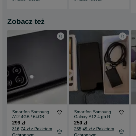
Zobacz też
Smartfon Samsung
Smartfon Samsung
A12 4GB / 64GB
Galaxy A12 4 gb RAM
Gwarancja Torun
telefon komórkowy
299 zł
250 zł
Prezent
4/64 Black pudełko
316,74 zł z Pakietem
265,49 zł z Pakietem
Ochronnym
Ochronnym