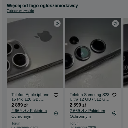
Więcej od tego ogłoszeniodawcy
Zobacz wszystkie
Telefon Apple iphone
Telefon Samsung S23
15 Pro 128 GB /
Ultra 12 GB / 512 GB
gwarancja / smartfon
/ gwarancja /
2 899 zł
2 599 zł
/ Torun / prezent
smartfon / Torun /
2 969 zł z Pakietem
2 669 zł z Pakietem
prezent
Ochronnym
Ochronnym
Toruń
Toruń
07 sierpnia 2026
07 sierpnia 2026