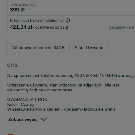
Tylko przedmiot
399 zł
Przedmiot z Pakietem Ochronnym
421,34 zł
+ dostawa od 10,99 zł
Szczegóły ceny
Wbudowana pamięć: 64GB
Stan: Używane
OPIS
Na sprzedaż jest Telefon Samsung A23 5G 4GB / 64GB Gwarancja
Urządzenie używane, stan widoczny na zdjęciach . Nie jest
własnością żadnego z operatorów .
GWARANCJA 1 ROK
Kolor : Czarny
W zestawie karton z kablem , dodajemy ładowarkę gratis
MOŻLIWOŚĆ ZAKUPU TELEFONU NA RATY 0%
Zobacz więcej
Zapraszamy do odwiedzenia naszego punktu który znajduje się pr
ul. Chełmińska 24, 87-100 Toruń.