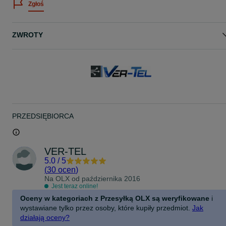
Zgłoś
Kontakt w godzinach :
Pon - Pt: 9:00 - 18:00
ZWROTY
Symbol : 034562
PRZEDSIĘBIORCA
VER-TEL
5.0
/
5
(
30 ocen
)
Na OLX od
października 2016
Jest teraz online!
Oceny w kategoriach z Przesyłką OLX są weryfikowane
i
wystawiane tylko przez osoby, które kupiły przedmiot.
Jak
działają oceny?