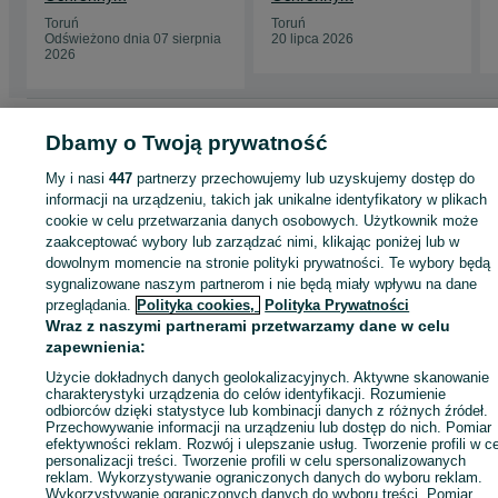
Toruń
Toruń
Odświeżono dnia 07 sierpnia
20 lipca 2026
2026
Strona główna
Elektronika
Telefony
Smartfony i telefony komórkowe
Dbamy o Twoją prywatność
Samsung
Samsung - Kujawsko-pomorskie
Samsung - Toruń
My i nasi
447
partnerzy przechowujemy lub uzyskujemy dostęp do
informacji na urządzeniu, takich jak unikalne identyfikatory w plikach
KATEGORIA
cookie w celu przetwarzania danych osobowych. Użytkownik może
zaakceptować wybory lub zarządzać nimi, klikając poniżej lub w
dowolnym momencie na stronie polityki prywatności. Te wybory będą
ID:
1057456863
Wyświetlenia: 2
sygnalizowane naszym partnerom i nie będą miały wpływu na dane
przeglądania.
Polityka cookies,
Polityka Prywatności
Kup
Wraz z naszymi partnerami przetwarzamy dane w celu
zapewnienia:
Użycie dokładnych danych geolokalizacyjnych. Aktywne skanowanie
charakterystyki urządzenia do celów identyfikacji. Rozumienie
odbiorców dzięki statystyce lub kombinacji danych z różnych źródeł.
Przechowywanie informacji na urządzeniu lub dostęp do nich. Pomiar
efektywności reklam. Rozwój i ulepszanie usług. Tworzenie profili w c
personalizacji treści. Tworzenie profili w celu spersonalizowanych
reklam. Wykorzystywanie ograniczonych danych do wyboru reklam.
Wykorzystywanie ograniczonych danych do wyboru treści. Pomiar