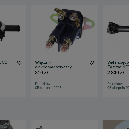
 JCB
Włącznik
Wał napędo
elektromagnetyczny -
Fastrac N
przekaźnik JCB Fastrac
SPICER org.
310 zł
2 830 zł
250,- netto
Pruszków
Pruszków
05 sierpnia 2026
05 sierpnia 2