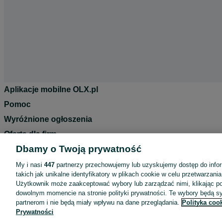
Aplikacje mobilne OLX.pl
Pomoc
Wyróżnione ogłoszenia
Oferta dla firm
Dbamy o Twoją prywatność
Blog
Regulamin
My i nasi
447
partnerzy przechowujemy lub uzyskujemy dostęp do infor
takich jak unikalne identyfikatory w plikach cookie w celu przetwarzan
Polityka prywatności
Użytkownik może zaakceptować wybory lub zarządzać nimi, klikając po
Reklama
dowolnym momencie na stronie polityki prywatności. Te wybory będą 
partnerom i nie będą miały wpływu na dane przeglądania.
Polityka coo
Informacja o realizowanej strategii podatkowej
Prywatności