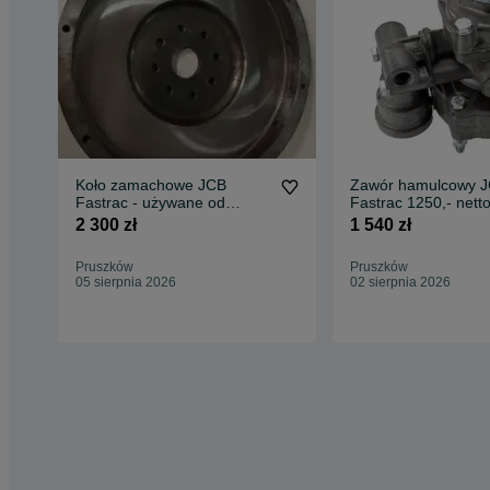
Koło zamachowe JCB
Zawór hamulcowy 
Fastrac - używane od
Fastrac 1250,- netto
1500,- netto
Fastrac
2 300 zł
1 540 zł
Pruszków
Pruszków
05 sierpnia 2026
02 sierpnia 2026