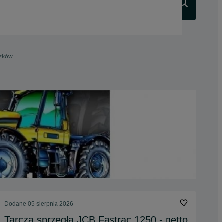
Szukaj
szków
Dodane
05 sierpnia 2026
Tarcza sprzęgła JCB Fastrac 1250,- netto