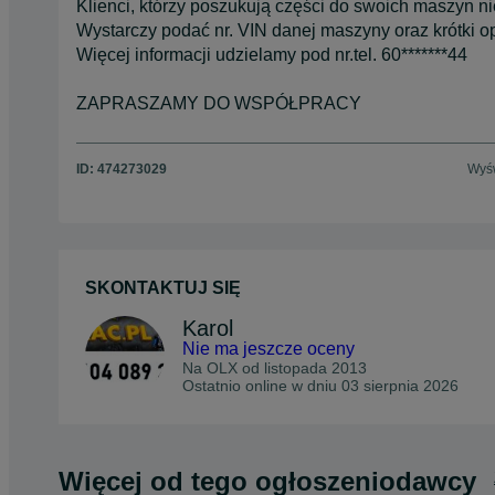
Klienci, którzy poszukują części do swoich maszyn 
Wystarczy podać nr. VIN danej maszyny oraz krótki op
Więcej informacji udzielamy pod nr.tel. 60*******44
ZAPRASZAMY DO WSPÓŁPRACY
ID:
474273029
Wyśw
SKONTAKTUJ SIĘ
Karol
Nie ma jeszcze oceny
Na OLX od
listopada 2013
Ostatnio online w dniu 03 sierpnia 2026
Więcej od tego ogłoszeniodawcy