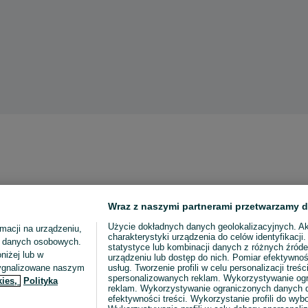
Wraz z naszymi partnerami przetwarzamy d
Użycie dokładnych danych geolokalizacyjnych. A
macji na urządzeniu,
charakterystyki urządzenia do celów identyfikacji
ia danych osobowych.
statystyce lub kombinacji danych z różnych źróde
niżej lub w
urządzeniu lub dostęp do nich. Pomiar efektywnoś
sygnalizowane naszym
usług. Tworzenie profili w celu personalizacji treści
spersonalizowanych reklam. Wykorzystywanie og
kies,
Polityka
reklam. Wykorzystywanie ograniczonych danych d
efektywności treści. Wykorzystanie profili do wy