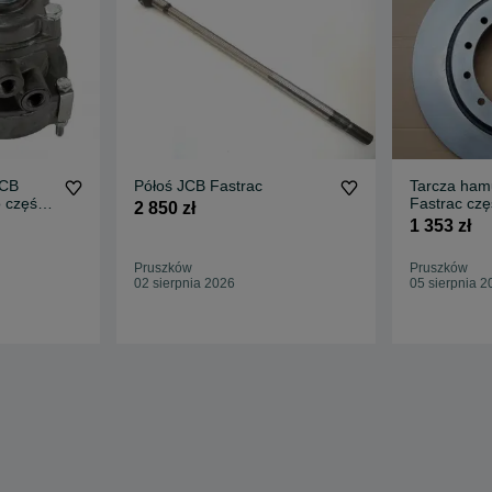
JCB
Półoś JCB Fastrac
Tarcza ham
 części
Fastrac czę
2 850 zł
1 353 zł
Pruszków
Pruszków
02 sierpnia 2026
05 sierpnia 2