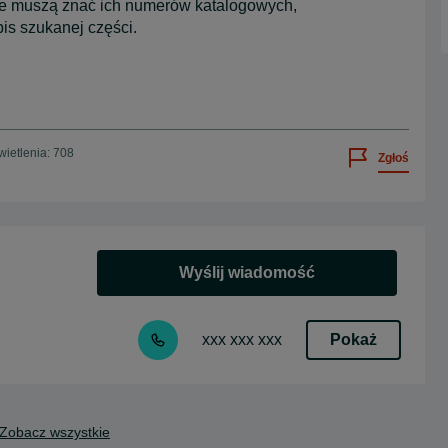
nie muszą znać ich numerów katalogowych,
is szukanej części.
ietlenia: 708
Zgłoś
Wyślij wiadomość
Pokaż
xxx xxx xxx
Zobacz wszystkie