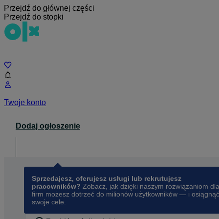
Przejdź do głównej części
Przejdź do stopki
Czat
Twoje konto
Dodaj ogłoszenie
Dla biznesu
opens in a new tab
Sprzedajesz, oferujesz usługi lub rekrutujesz
pracowników?
Zobacz, jak dzięki naszym rozwiązaniom dl
firm możesz dotrzeć do milionów użytkowników — i osiągną
swoje cele.