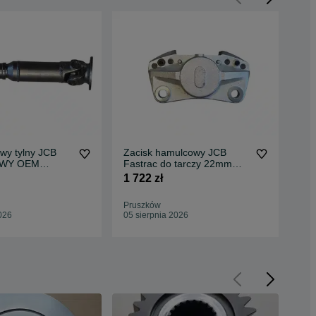
wy tylny JCB
Zacisk hamulcowy JCB
Wał
OWY OEM
Fastrac do tarczy 22mm
Fas
 2300,- netto
1400,- netto
1 722 zł
4 1
Pruszków
Pru
026
05 sierpnia 2026
05 