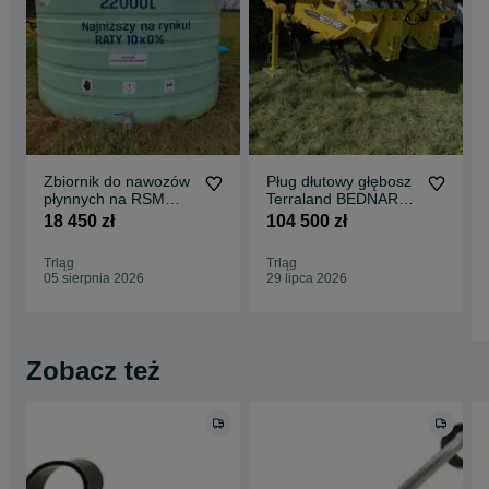
Zbiornik do nawozów
Pług dłutowy głębosz
płynnych na RSM
Terraland BEDNAR
Swimer Trank 22000l
TN3000HD7R 2026
18 450 zł
104 500 zł
od ręki
Trląg
Trląg
05 sierpnia 2026
29 lipca 2026
Zobacz też