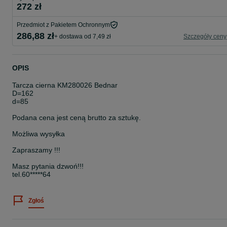
272 zł
Przedmiot z Pakietem Ochronnym
286,88 zł
+ dostawa od 7,49 zł
Szczegóły ceny
OPIS
Tarcza cierna KM280026 Bednar
D=162
d=85
Podana cena jest ceną brutto za sztukę.
Możliwa wysyłka
Zapraszamy !!!
Masz pytania dzwoń!!!
tel.60*****64
Zgłoś