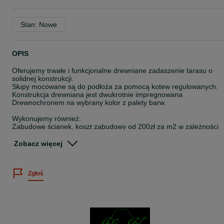
Stan: Nowe
OPIS
Oferujemy trwałe i funkcjonalne drewniane zadaszenie tarasu o
solidnej konstrukcji.
Słupy mocowane są do podłoża za pomocą kotew regulowanych.
Konstrukcja drewniana jest dwukrotnie impregnowana
Drewnochronem na wybrany kolor z palety barw.
Wykonujemy również:
Zabudowę ścianek, koszt zabudowy od 200zł za m2 w zależności
od rodzaju zabudowy:
- deski
Zobacz więcej
- lameli,
- kantówki
- żaluzji ruchomej.
Zgłoś
Oferowane rodzaje pokrycia:
- poliwęglan komorowy 16mm,
- poliwęglan lity,
- deska boazeryjną z papą termozgrzewalną,
- deska boazeryjna z gontem bitumicznym,
- blacha.