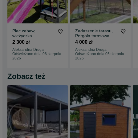
Plac zabaw,
Zadaszenie tarasu,
wieżyczka
Pergola tarasowa,
zabudowana/domek,
Tarasy, Domki
2 300 zł
4 000 zł
ślizg/zjeżdżalnia,
narzędziowe, Wiaty
Aleksandria Druga
Aleksandria Druga
piaskownica,
Odświeżono dnia 06 sierpnia
Odświeżono dnia 05 sierpnia
huśtawka
2026
2026
Zobacz też