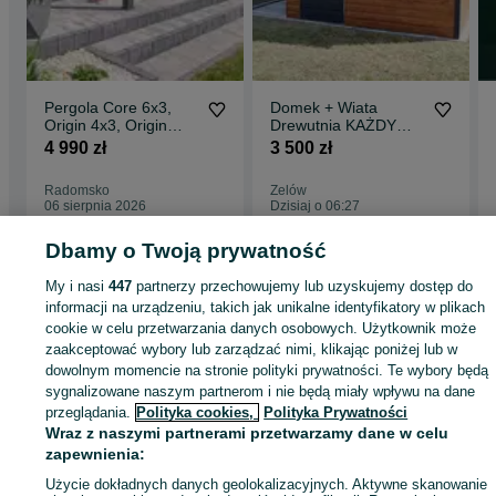
Pergola Core 6x3,
Domek + Wiata
Origin 4x3, Origin
Drewutnia KAŻDY
3x3, Wiata Garażowa
WYMIAR
4 990 zł
3 500 zł
CarPort 5x3 ceny już
od 4990 zł
Radomsko
Zelów
06 sierpnia 2026
Dzisiaj o 06:27
Dbamy o Twoją prywatność
Strona główna
Dom i Ogród
Ogród
Architektura ogrodowa
Altany i wiaty
My i nasi
447
partnerzy przechowujemy lub uzyskujemy dostęp do
Altany i wiaty - Łódzkie
Altany i wiaty - Radomsko
informacji na urządzeniu, takich jak unikalne identyfikatory w plikach
cookie w celu przetwarzania danych osobowych. Użytkownik może
zaakceptować wybory lub zarządzać nimi, klikając poniżej lub w
KATEGORIA
dowolnym momencie na stronie polityki prywatności. Te wybory będą
sygnalizowane naszym partnerom i nie będą miały wpływu na dane
przeglądania.
Polityka cookies,
Polityka Prywatności
ID:
987161113
Wyświetlenia: 3
Wraz z naszymi partnerami przetwarzamy dane w celu
zapewnienia:
Zadzwoń / SMS
Wyślij wiadomość
Użycie dokładnych danych geolokalizacyjnych. Aktywne skanowanie