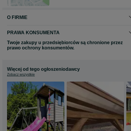
Zapraszamy do zapoznania się na portalu OLX z naszą ofertą alta
placów zabaw, domków drewnianych narzędziowych.
O FIRMIE
Więcej naszych realizacji: www.alt-kuz.pl
telefon 8*8*5*2*6*2*0*2*6
Firma ma siedzibę w Aleksandrii
PRAWA KONSUMENTA
Twoje zakupy u przedsiębiorców są chronione przez
prawo ochrony konsumentów.
Więcej od tego ogłoszeniodawcy
Zobacz wszystkie