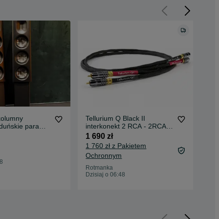
kolumny
Tellurium Q Black II
Fii
duńskie para
interkonekt 2 RCA - 2RCA
ot
owa cena !
kabel 1m nowy
out
1 690 zł
950
1 760 zł z Pakietem
997
Ochronnym
Oc
48
Rotmanka
Rot
Dzisiaj o 06:48
Odś