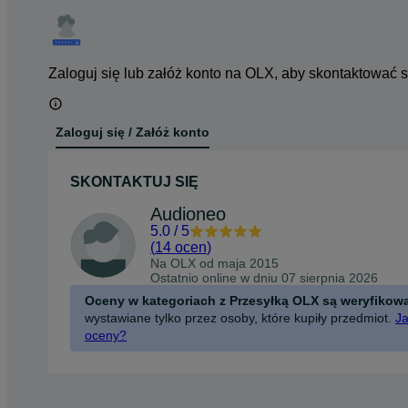
Zaloguj się lub załóż konto na OLX, aby skontaktować 
Zaloguj się / Załóż konto
SKONTAKTUJ SIĘ
Audioneo
5.0
/
5
(
14 ocen
)
Na OLX od
maja 2015
Ostatnio online w dniu 07 sierpnia 2026
Oceny w kategoriach z Przesyłką OLX są weryfikow
wystawiane tylko przez osoby, które kupiły przedmiot.
Ja
oceny?