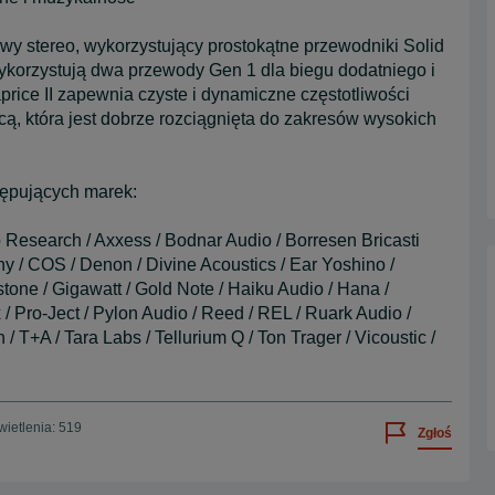
kowy stereo, wykorzystujący prostokątne przewodniki Solid
ykorzystują dwa przewody Gen 1 dla biegu dodatniego i
ice II zapewnia czyste i dynamiczne częstotliwości
cą, która jest dobrze rozciągnięta do zakresów wysokich
ępujących marek:
o Research / Axxess / Bodnar Audio / Borresen Bricasti
 / COS / Denon / Divine Acoustics / Ear Yoshino /
stone / Gigawatt / Gold Note / Haiku Audio / Hana /
 / Pro-Ject / Pylon Audio / Reed / REL / Ruark Audio /
 T+A / Tara Labs / Tellurium Q / Ton Trager / Vicoustic /
ietlenia: 519
Zgłoś