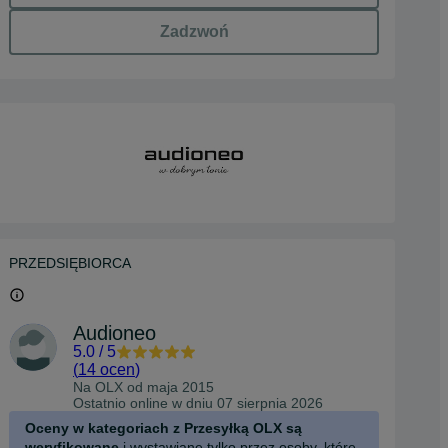
Zadzwoń
PRZEDSIĘBIORCA
Audioneo
5.0
/
5
(
14 ocen
)
Na OLX od
maja 2015
Ostatnio online w dniu 07 sierpnia 2026
Oceny w kategoriach z Przesyłką OLX są
weryfikowane
i wystawiane tylko przez osoby, które