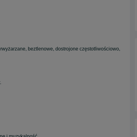
rwyżarzane, beztlenowe, dostrojone częstotliwościowo,
.
nne i muzykalność