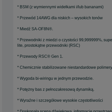
* BSM (z wymiennymi widełkami i/lub bananami)
* Przewód 14AWG dla niskich – wysokich tonów
* Miedź SA-OF8N®.
* Przewodniki z miedzi o czystości 99,999999%, supe
lite, prostokątne przewodniki (RSC)
* Przewody RSC® Gen 1.
* Chemicznie stabilizowane niestandardowe polimery
* Wygoda bi-wiringu w jednym przewodzie.
* Potężny bas z pełnozakresową dynamiką.
* Wyraźne i szczegółowe wysokie częstotliwości
* Doskonała scena dźwiękowa, informacje przestrze