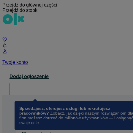
Przejdź do głównej części
Przejdź do stopki
Czat
Twoje konto
Dodaj ogłoszenie
Dla biznesu
opens in a new tab
Sprzedajesz, oferujesz usługi lub rekrutujesz
pracowników?
Zobacz, jak dzięki naszym rozwiązaniom dl
firm możesz dotrzeć do milionów użytkowników — i osiągną
swoje cele.