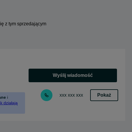
się z tym sprzedającym
Wyślij wiadomość
Pokaż
xxx xxx xxx
ane
i
k działają