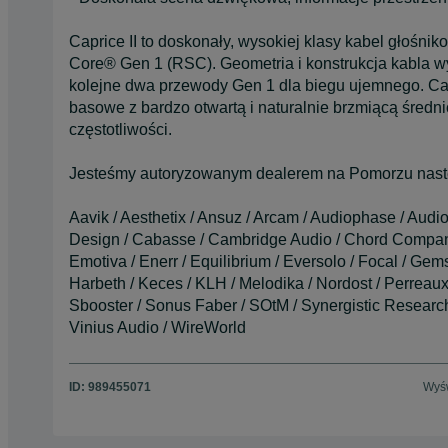
Caprice II to doskonały, wysokiej klasy kabel głośni
Core® Gen 1 (RSC). Geometria i konstrukcja kabla w
kolejne dwa przewody Gen 1 dla biegu ujemnego. Capr
basowe z bardzo otwartą i naturalnie brzmiącą średni
częstotliwości.
Jesteśmy autoryzowanym dealerem na Pomorzu nast
Aavik / Aesthetix / Ansuz / Arcam / Audiophase / Audi
Design / Cabasse / Cambridge Audio / Chord Company
Emotiva / Enerr / Equilibrium / Eversolo / Focal / Gem
Harbeth / Keces / KLH / Melodika / Nordost / Perreaux
Sbooster / Sonus Faber / SOtM / Synergistic Research /
Vinius Audio / WireWorld
ID:
989455071
Wyśw