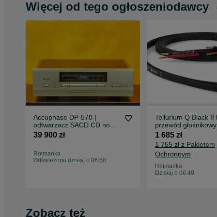
Więcej od tego ogłoszeniodawcy
Accuphase DP-570 |
Tellurium Q Black II
odtwarzacz SACD CD nowy
przewód głośnikowy
outlet
nowy
39 900 zł
1 685 zł
1 755 zł z Pakietem
Rotmanka
Ochronnym
Odświeżono dzisiaj o 06:50
Rotmanka
Dzisiaj o 06:49
Zobacz też