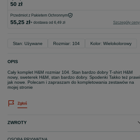
50 zł
Przedmiot z Pakietem Ochronnym
55,25 zł
+ dostawa od 6,49 zł
Szczegóły ceny
Stan: Używane
Rozmiar: 104
Kolor: Wielokolorowy
OPIS
Cały komplet H&M rozmiar 104. Stan bardzo dobry T-shirt H&M
nowy, sweterek H&M, stan bardzo dobry. Spodenki Takko też praw
jak nowe. Polecam i zapraszam do kompletowania zestawów na
mojej stronie
Zgłoś
ZWROTY
OSOBA PRYWATNA