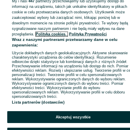
My i nasi
447
partnerzy przechowujemy lub uzyskujemy dostęp do
Zaloguj się lub załóż konto na OLX, aby skontaktować się z t
informacji na urządzeniu, takich jak unikalne identyfikatory w plikach
sprzedającym
cookie w celu przetwarzania danych osobowych. Użytkownik może
zaakceptować wybory lub zarządzać nimi, klikając poniżej lub w
dowolnym momencie na stronie polityki prywatności. Te wybory będą
sygnalizowane naszym partnerom i nie będą miały wpływu na dane
Zaloguj się / Załóż konto
przeglądania.
Polityka cookies,
Polityka Prywatności
Wraz z naszymi partnerami przetwarzamy dane w celu
Kup
zapewnienia:
Użycie dokładnych danych geolokalizacyjnych. Aktywne skanowanie
charakterystyki urządzenia do celów identyfikacji. Rozumienie
odbiorców dzięki statystyce lub kombinacji danych z różnych źródeł.
Przechowywanie informacji na urządzeniu lub dostęp do nich. Pomiar
efektywności reklam. Rozwój i ulepszanie usług. Tworzenie profili w c
personalizacji treści. Tworzenie profili w celu spersonalizowanych
reklam. Wykorzystywanie ograniczonych danych do wyboru reklam.
Wykorzystywanie ograniczonych danych do wyboru treści. Pomiar
efektywności treści. Wykorzystanie profili do wyboru
spersonalizowanych reklam. Wykorzystywanie profili w celu doboru
spersonalizowanych treści.
Lista partnerów (dostawców)
Akceptuj wszystkie