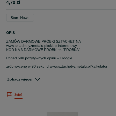
4,70 zł
Stan: Nowe
OPIS
ZAMÓW DARMOWE PRÓBKI SZTACHET NA
www.sztachetyzmetalu.pl/sklep-internetowy
KOD NA 3 DARMOWE PRÓBKI to "PRÓBKA"
Ponad 500 pozytywnych opinii w Google
zrób wycenę w 90 sekund www.sztachetyzmetalu.pl/kalkulator
więcej informacji www.sztachetyzmetalu.pl/oferta.html
Zobacz więcej
Sztachety Metalowe I gatunek z dostawą pod wskazany adres!
PAKOWANIE MA ZNACZENIE! Nasze sztachety zawsze dojeżdżają
Zgłoś
całe!
Dobrze zapakowane stretch, tektura falista, stretch, taśma.
KRÓTKI CZAS REALIZACJI!