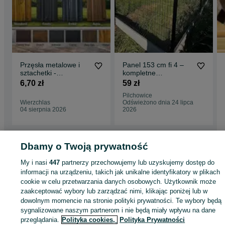
Przęsła metalowe i
Panel 153 cm fi 4 –
sztachetki -
kompletne
nowoczesny wygląd i
ogrodzenie 59 zł/mb |
6,70 zł
59 zł
trwałe rozwiązanie na
Podmurówka w cenie
Pilchowice
lata
Wierzchlas
Odświeżono dnia 24 lipca
04 sierpnia 2026
2026
Dbamy o Twoją prywatność
Strona główna
Budowa i Remont
Bramy i ogrodzenia
Przęsła
Przęsła -
My i nasi
447
partnerzy przechowujemy lub uzyskujemy dostęp do
Opolskie
Przęsła - Jaworzno Bankowe
informacji na urządzeniu, takich jak unikalne identyfikatory w plikach
cookie w celu przetwarzania danych osobowych. Użytkownik może
zaakceptować wybory lub zarządzać nimi, klikając poniżej lub w
KATEGORIA
dowolnym momencie na stronie polityki prywatności. Te wybory będą
sygnalizowane naszym partnerom i nie będą miały wpływu na dane
ID:
935170600
Wyświetlenia: 9
przeglądania.
Polityka cookies,
Polityka Prywatności