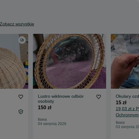
Zobacz wszystkie
Lustro wiklinowe odbiór
Okulary oz
osobisty
15 zł
150 zł
19,03 zł z 
Ochronnym
Iława
Iława
04 sierpnia 2026
03 sierpnia 2