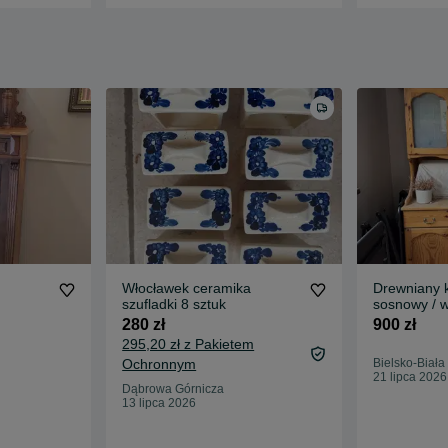
Włocławek ceramika
Drewniany 
szufladki 8 sztuk
sosnowy / wi
drewna – s
280 zł
900 zł
DIY!
295,20 zł z Pakietem
Ochronnym
Bielsko-Biała
21 lipca 2026
Dąbrowa Górnicza
13 lipca 2026