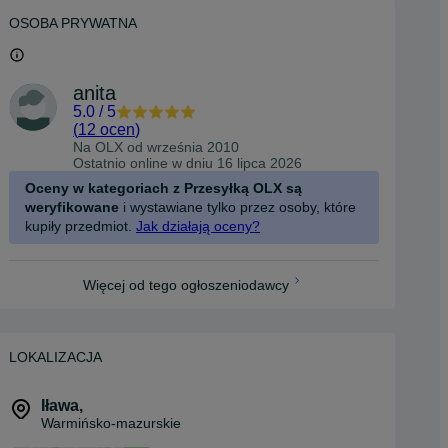
OSOBA PRYWATNA
anita
5.0
/
5
(
12 ocen
)
Na OLX od
września 2010
Ostatnio online w dniu 16 lipca 2026
Oceny w kategoriach z Przesyłką OLX są
weryfikowane
i wystawiane tylko przez osoby, które
kupiły przedmiot.
Jak działają oceny?
Więcej od tego ogłoszeniodawcy
LOKALIZACJA
Iława
,
Warmińsko-mazurskie