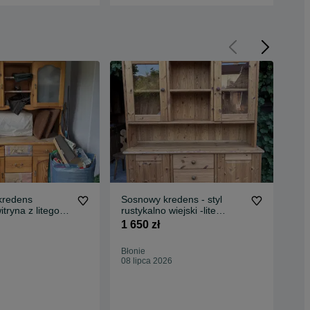
kredens
Sosnowy kredens - styl
Dre
tryna z litego
rustykalno wiejski -lite
so
uper baza do
drewno-naturalny!
1 650 zł
700
Błonie
Świ
08 lipca 2026
27 