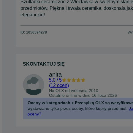
Szufladki ceramiczne z Włocławka w świetnym stani
przedmiotów. Piękna i trwała ceramika, doskonała jak
eleganckie!
ID:
1056594278
Wyś
SKONTAKTUJ SIĘ
anita
5.0
/
5
(
12 ocen
)
Na OLX od
września 2010
Ostatnio online w dniu 16 lipca 2026
Oceny w kategoriach z Przesyłką OLX są weryfikow
wystawiane tylko przez osoby, które kupiły przedmiot.
Ja
oceny?