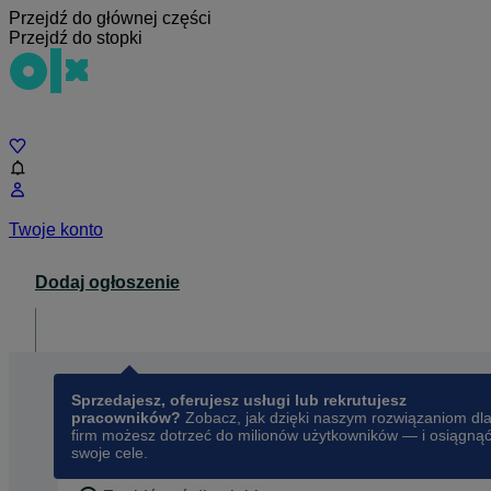
Przejdź do głównej części
Przejdź do stopki
Czat
Twoje konto
Dodaj ogłoszenie
Dla biznesu
opens in a new tab
Sprzedajesz, oferujesz usługi lub rekrutujesz
pracowników?
Zobacz, jak dzięki naszym rozwiązaniom dl
firm możesz dotrzeć do milionów użytkowników — i osiągną
swoje cele.