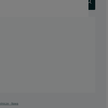
Szukaj
lnicze - Iława