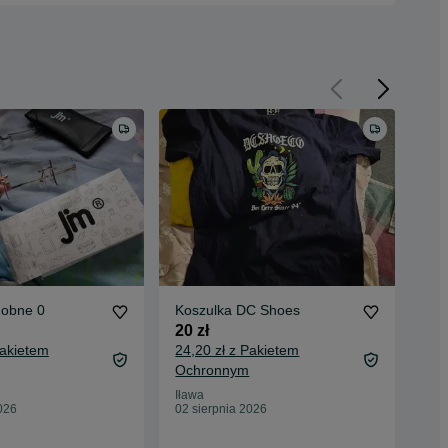
dobne 0
Koszulka DC Shoes
Sz
Uni
20 zł
50 
Pakietem
24,20 zł z Pakietem
56 
Ochronnym
Iła
Iława
02 
026
02 sierpnia 2026