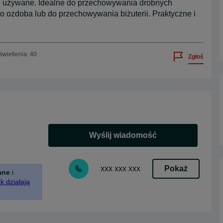
e używane. Idealne do przechowywania drobnych
o ozdoba lub do przechowywania biżuterii. Praktyczne i
wietlenia: 40
Zgłoś
Wyślij wiadomość
Pokaż
xxx xxx xxx
ane
i
k działają