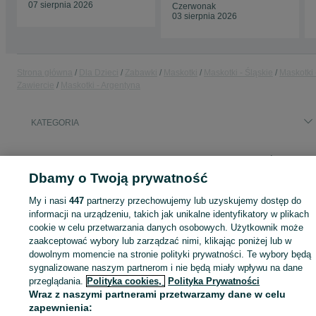
07 sierpnia 2026
Czerwonak
03 sierpnia 2026
Strona główna
Dla Dzieci
Zabawki
Maskotki
Maskotki - Śląskie
Maskotki 
Zawiercie
Maskotki - Argentyna
KATEGORIA
ID:
808179214
Wyświetlenia: 
Dbamy o Twoją prywatność
My i nasi
447
partnerzy przechowujemy lub uzyskujemy dostęp do
informacji na urządzeniu, takich jak unikalne identyfikatory w plikach
Zaloguj się lub załóż konto na OLX, aby skontaktować się z t
cookie w celu przetwarzania danych osobowych. Użytkownik może
sprzedającym
zaakceptować wybory lub zarządzać nimi, klikając poniżej lub w
dowolnym momencie na stronie polityki prywatności. Te wybory będą
sygnalizowane naszym partnerom i nie będą miały wpływu na dane
przeglądania.
Polityka cookies,
Polityka Prywatności
Zaloguj się / Załóż konto
Wraz z naszymi partnerami przetwarzamy dane w celu
zapewnienia: