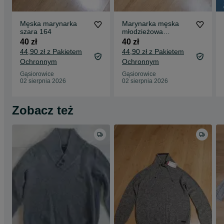
Męska marynarka
Marynarka męska
szara 164
młodzieżowa
reserved 164
40 zł
40 zł
44,90 zł z Pakietem
44,90 zł z Pakietem
Ochronnym
Ochronnym
Gąsiorowice
Gąsiorowice
02 sierpnia 2026
02 sierpnia 2026
Zobacz też