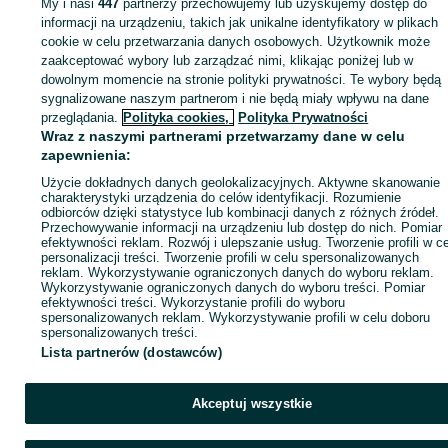
My i nasi
447
partnerzy przechowujemy lub uzyskujemy dostęp do
Zaloguj się lub załóż konto na OLX, aby skontaktować się z t
informacji na urządzeniu, takich jak unikalne identyfikatory w plikach
sprzedającym
cookie w celu przetwarzania danych osobowych. Użytkownik może
zaakceptować wybory lub zarządzać nimi, klikając poniżej lub w
dowolnym momencie na stronie polityki prywatności. Te wybory będą
sygnalizowane naszym partnerom i nie będą miały wpływu na dane
Zaloguj się / Załóż konto
przeglądania.
Polityka cookies,
Polityka Prywatności
Wraz z naszymi partnerami przetwarzamy dane w celu
Kup
zapewnienia:
Użycie dokładnych danych geolokalizacyjnych. Aktywne skanowanie
charakterystyki urządzenia do celów identyfikacji. Rozumienie
odbiorców dzięki statystyce lub kombinacji danych z różnych źródeł.
Przechowywanie informacji na urządzeniu lub dostęp do nich. Pomiar
efektywności reklam. Rozwój i ulepszanie usług. Tworzenie profili w c
personalizacji treści. Tworzenie profili w celu spersonalizowanych
reklam. Wykorzystywanie ograniczonych danych do wyboru reklam.
Wykorzystywanie ograniczonych danych do wyboru treści. Pomiar
efektywności treści. Wykorzystanie profili do wyboru
spersonalizowanych reklam. Wykorzystywanie profili w celu doboru
spersonalizowanych treści.
Lista partnerów (dostawców)
Akceptuj wszystkie