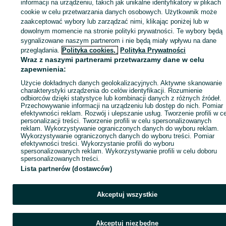
Zaloguj się lub załóż konto na OLX, aby skontaktować się z t
informacji na urządzeniu, takich jak unikalne identyfikatory w plikach
sprzedającym
cookie w celu przetwarzania danych osobowych. Użytkownik może
zaakceptować wybory lub zarządzać nimi, klikając poniżej lub w
dowolnym momencie na stronie polityki prywatności. Te wybory będą
sygnalizowane naszym partnerom i nie będą miały wpływu na dane
Zaloguj się / Załóż konto
przeglądania.
Polityka cookies,
Polityka Prywatności
Wraz z naszymi partnerami przetwarzamy dane w celu
Wyślij wiadomość
Kup
zapewnienia:
Użycie dokładnych danych geolokalizacyjnych. Aktywne skanowanie
charakterystyki urządzenia do celów identyfikacji. Rozumienie
odbiorców dzięki statystyce lub kombinacji danych z różnych źródeł.
Przechowywanie informacji na urządzeniu lub dostęp do nich. Pomiar
efektywności reklam. Rozwój i ulepszanie usług. Tworzenie profili w c
personalizacji treści. Tworzenie profili w celu spersonalizowanych
reklam. Wykorzystywanie ograniczonych danych do wyboru reklam.
Wykorzystywanie ograniczonych danych do wyboru treści. Pomiar
efektywności treści. Wykorzystanie profili do wyboru
spersonalizowanych reklam. Wykorzystywanie profili w celu doboru
spersonalizowanych treści.
Lista partnerów (dostawców)
Akceptuj wszystkie
Akceptuj niezbędne