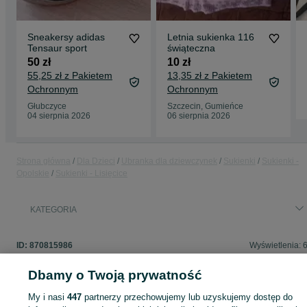
Sneakersy adidas
Letnia sukienka 116
Tensaur sport
świąteczna
50 zł
10 zł
55,25 zł z Pakietem
13,35 zł z Pakietem
Ochronnym
Ochronnym
Głubczyce
Szczecin, Gumieńce
04 sierpnia 2026
06 sierpnia 2026
Strona główna
Dla Dzieci
Ubranka dla dziewczynek
Sukienki
Sukienki -
Opolskie
Sukienki - Lisięcice
KATEGORIA
ID:
870815986
Wyświetlenia: 
Dbamy o Twoją prywatność
My i nasi
447
partnerzy przechowujemy lub uzyskujemy dostęp do