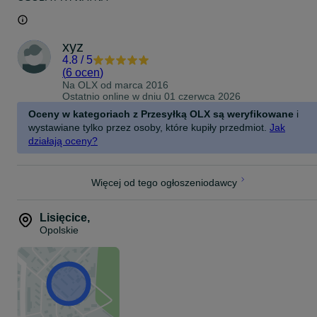
xyz
4.8
/
5
(
6 ocen
)
Na OLX od
marca 2016
Ostatnio online w dniu 01 czerwca 2026
Oceny w kategoriach z Przesyłką OLX są weryfikowane
i
wystawiane tylko przez osoby, które kupiły przedmiot.
Jak
działają oceny?
Więcej od tego ogłoszeniodawcy
Lisięcice
,
Opolskie