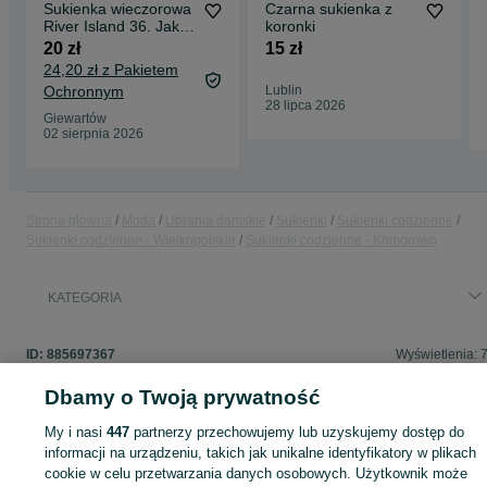
Sukienka wieczorowa
Czarna sukienka z
River Island 36. Jak
koronki
nowa, na andrzejki
20 zł
15 zł
sylwester
24,20 zł z Pakietem
Ochronnym
Lublin
28 lipca 2026
Giewartów
02 sierpnia 2026
Strona główna
Moda
Ubrania damskie
Sukienki
Sukienki codzienne
Sukienki codzienne - Wielkopolskie
Sukienki codzienne - Komorowo
KATEGORIA
ID:
885697367
Wyświetlenia: 
Dbamy o Twoją prywatność
My i nasi
447
partnerzy przechowujemy lub uzyskujemy dostęp do
Zaloguj się lub załóż konto na OLX, aby skontaktować się z t
informacji na urządzeniu, takich jak unikalne identyfikatory w plikach
sprzedającym
cookie w celu przetwarzania danych osobowych. Użytkownik może