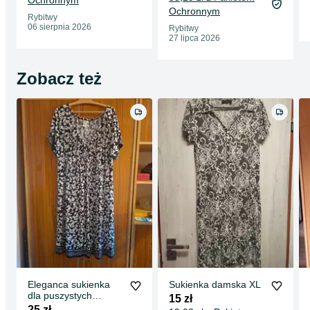
Ochronnym
Ochronnym
Rybitwy
06 sierpnia 2026
Rybitwy
27 lipca 2026
Zobacz też
Eleganca sukienka
Sukienka damska XL
dla puszystych
15 zł
kształtów
25 zł