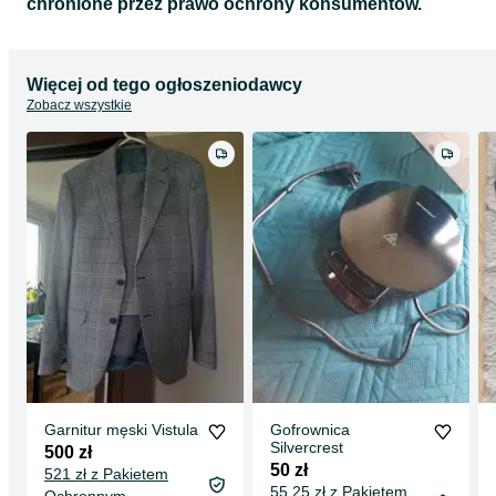
chronione przez prawo ochrony konsumentów.
Więcej od tego ogłoszeniodawcy
Zobacz wszystkie
Garnitur męski Vistula
Gofrownica
Silvercrest
500 zł
50 zł
521 zł z Pakietem
55,25 zł z Pakietem