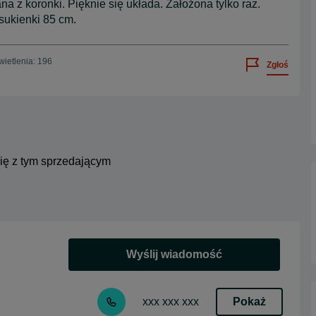
 z koronki. Pięknie się układa. Założona tylko raz.
 sukienki 85 cm.
ietlenia: 196
Zgłoś
się z tym sprzedającym
Wyślij wiadomość
Pokaż
xxx xxx xxx