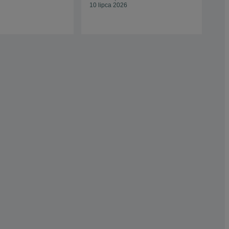
10 lipca 2026
Kali
15 