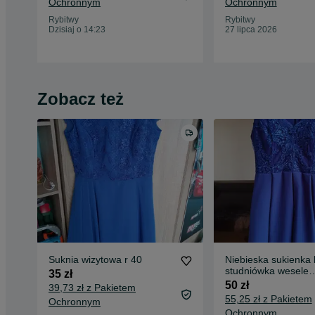
Ochronnym
Ochronnym
Rybitwy
Rybitwy
Dzisiaj o 14:23
27 lipca 2026
Zobacz też
Suknia wizytowa r 40
Niebieska sukienka 
studniówka wesele
35 zł
rozkloszowana gra
50 zł
39,73 zł z Pakietem
55,25 zł z Pakietem
Ochronnym
Ochronnym