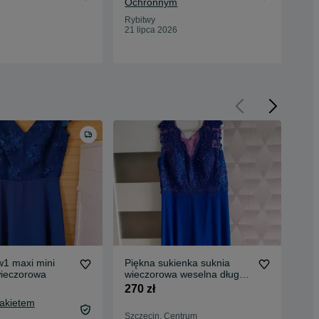
Ochronnym
Oc
Rybitwy
Ryb
21 lipca 2026
21 
w1 maxi mini
Piękna sukienka suknia
Kob
ieczorowa
wieczorowa weselna długa
suk
48/50/52 XXL
270 zł
50 
Pakietem
55,
Szczecin, Centrum
Oc