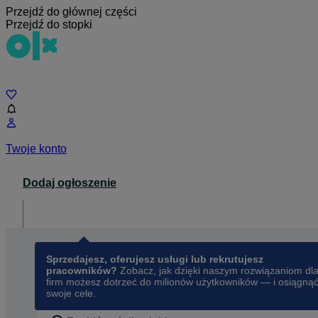
Przejdź do głównej części
Przejdź do stopki
Czat
Twoje konto
Dodaj ogłoszenie
Dla biznesu
opens in a new tab
Sprzedajesz, oferujesz usługi lub rekrutujesz
pracowników?
Zobacz, jak dzięki naszym rozwiązaniom dl
firm możesz dotrzeć do milionów użytkowników — i osiągną
swoje cele.