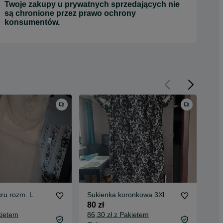
Twoje zakupy u prywatnych sprzedających nie
są chronione przez prawo ochrony
konsumentów.
ru rozm. L
Sukienka koronkowa 3Xl
Suk
80 zł
130
kietem
86,30 zł z Pakietem
138