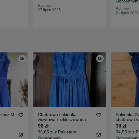
Ochronnym
Rybitwy
Rybitwy
27 lipca 2026
21 lipca 2026
klosz M
Chabrowa sukienka
Sukienka 2
wizytowa rozkloszowana
chabrowa w
natowa
90 zł
30 zł
96,65 zł z Pakietem
34,55 zł z 
Ochronnym
Ochronnym