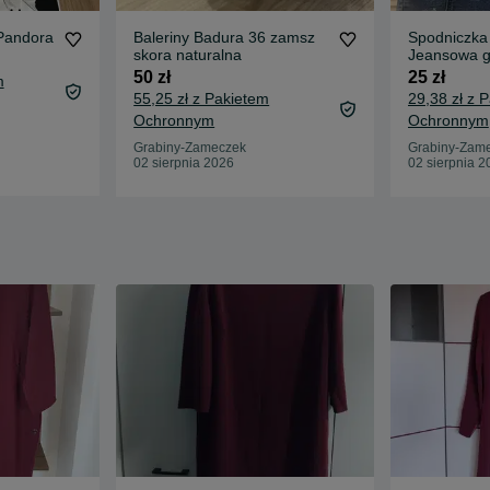
Pandora
Baleriny Badura 36 zamsz
Spodniczk
skora naturalna
Jeansowa gu
50 zł
25 zł
m
55,25 zł z Pakietem
29,38 zł z 
Ochronnym
Ochronnym
Grabiny-Zameczek
Grabiny-Zam
02 sierpnia 2026
02 sierpnia 2