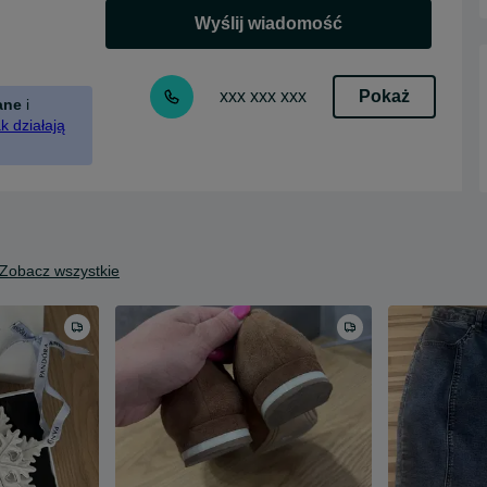
Wyślij wiadomość
Pokaż
xxx xxx xxx
ane
i
k działają
Zobacz wszystkie