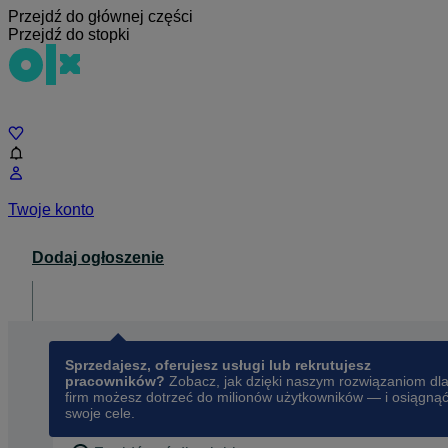
Przejdź do głównej części
Przejdź do stopki
Czat
Twoje konto
Dodaj ogłoszenie
Dla biznesu
opens in a new tab
Sprzedajesz, oferujesz usługi lub rekrutujesz
pracowników?
Zobacz, jak dzięki naszym rozwiązaniom dl
firm możesz dotrzeć do milionów użytkowników — i osiągną
swoje cele.