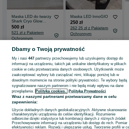
Maska LED do twarzy
Maska LED InnoGIO
Shark Cryo Glow
250 zł
FW312EU z
500 zł
262,25 zł z Pakietem
chłodzeniem
521 zł z Pakietem
Ochronnym
InstaChill
Ochronnym
Czeladź, Kolonia Małobądź
30 lipca 2026
Wola Prażmowska
Dbamy o Twoją prywatność
21 lipca 2026
My i nasi
447
partnerzy przechowujemy lub uzyskujemy dostęp do
informacji na urządzeniu, takich jak unikalne identyfikatory w plikach
cookie w celu przetwarzania danych osobowych. Użytkownik może
Strona główna
Zdrowie i Uroda
Włosy
Pielęgnacja
Maski
Maski -
zaakceptować wybory lub zarządzać nimi, klikając poniżej lub w
Małopolskie
Maski - Zbylitowska Góra
dowolnym momencie na stronie polityki prywatności. Te wybory będą
sygnalizowane naszym partnerom i nie będą miały wpływu na dane
przeglądania.
Polityka cookies,
Polityka Prywatności
KATEGORIA
Wraz z naszymi partnerami przetwarzamy dane w celu
zapewnienia:
ID:
1067082759
Wyświetlenia: 1
Użycie dokładnych danych geolokalizacyjnych. Aktywne skanowanie
charakterystyki urządzenia do celów identyfikacji. Rozumienie
odbiorców dzięki statystyce lub kombinacji danych z różnych źródeł.
Przechowywanie informacji na urządzeniu lub dostęp do nich. Pomiar
Kup
efektywności reklam. Rozwój i ulepszanie usług. Tworzenie profili w c