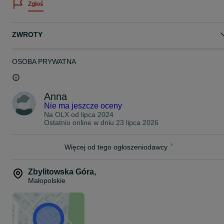
Zgłoś
Maska oferuje bardzo dobre, zaawansowane działanie LED w
pielęgnacji domowej.
ZWROTY
Sprzedaję, ponieważ mam cerę bardzo wrażliwą i naczynkową,
która niestety nie toleruje tego typu zabiegów — u mnie
powodowała nasilenie rumienia.
OSOBA PRYWATNA
Dokładny opis znajduje się na stronie sklepu: Puder i Krem
(puderikrem.pl)
Anna
Nie ma jeszcze oceny
Na OLX od
lipca 2024
Ostatnio online w dniu 23 lipca 2026
Więcej od tego ogłoszeniodawcy
Zbylitowska Góra
,
Małopolskie