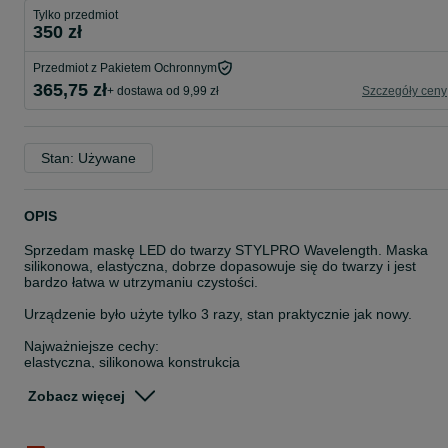
Tylko przedmiot
350 zł
Przedmiot z Pakietem Ochronnym
365,75 zł
+ dostawa od 9,99 zł
Szczegóły ceny
Stan: Używane
OPIS
Sprzedam maskę LED do twarzy STYLPRO Wavelength. Maska
silikonowa, elastyczna, dobrze dopasowuje się do twarzy i jest
bardzo łatwa w utrzymaniu czystości.
Urządzenie było użyte tylko 3 razy, stan praktycznie jak nowy.
Najważniejsze cechy:
elastyczna, silikonowa konstrukcja
wygodne dopasowanie do twarzy
łatwa w czyszczeniu i higieniczna
Zobacz więcej
wielowidmowe światło LED (wavelength)
wysoka moc i intensywność światła – parametrami porównywalna
do bardziej profesjonalnych masek