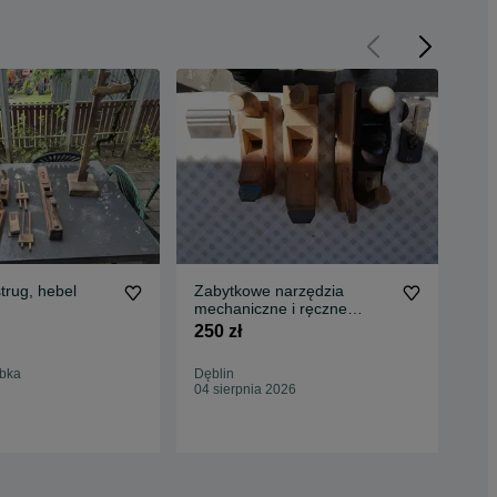
trug, hebel
Zabytkowe narzędzia
Str
mechaniczne i ręczne
123
stolarskie
250 zł
bka
Dęblin
Żyw
04 sierpnia 2026
16 