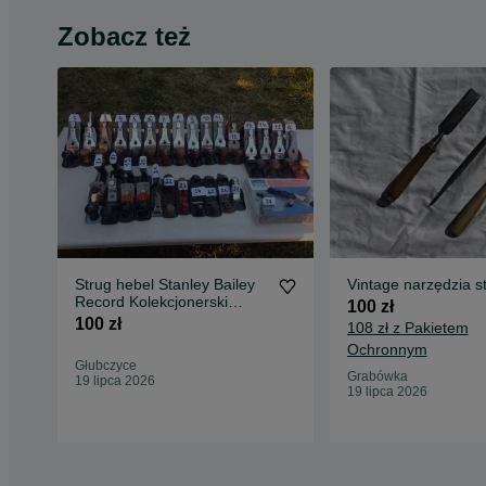
Zobacz też
Strug hebel Stanley Bailey
Vintage narzędzia st
Record Kolekcjonerski
100 zł
Antyk Zabytek
100 zł
108 zł z Pakietem
Ochronnym
Głubczyce
Grabówka
19 lipca 2026
19 lipca 2026