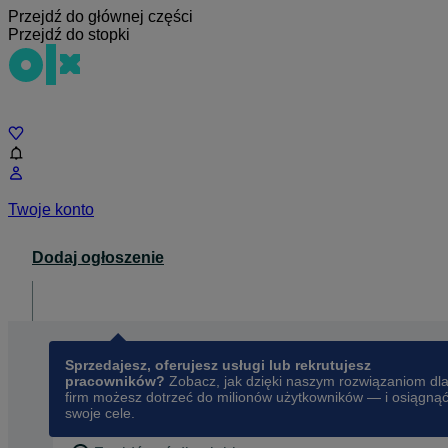
Przejdź do głównej części
Przejdź do stopki
Czat
Twoje konto
Dodaj ogłoszenie
Dla biznesu
opens in a new tab
Sprzedajesz, oferujesz usługi lub rekrutujesz
pracowników?
Zobacz, jak dzięki naszym rozwiązaniom dl
firm możesz dotrzeć do milionów użytkowników — i osiągną
swoje cele.