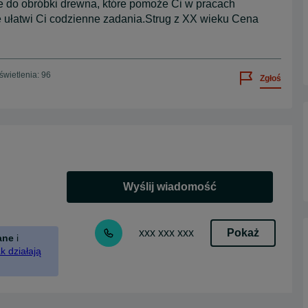
 do obróbki drewna, które pomoże Ci w pracach
re ułatwi Ci codzienne zadania.Strug z XX wieku Cena
wietlenia: 96
Zgłoś
Wyślij wiadomość
Pokaż
xxx xxx xxx
ane
i
k działają