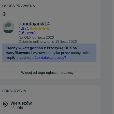
OSOBA PRYWATNA
danutajanik14
4.8
/
5
(
16 ocen
)
Na OLX od
lipca 2020
Ostatnio online w dniu 15 lipca 2026
Oceny w kategoriach z Przesyłką OLX są
weryfikowane
i wystawiane tylko przez osoby, które
kupiły przedmiot.
Jak działają oceny?
Więcej od tego ogłoszeniodawcy
LOKALIZACJA
Wieruszów
,
Łódzkie