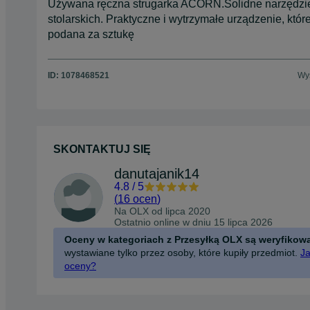
Używana ręczna strugarka ACORN.Solidne narzędzie
stolarskich. Praktyczne i wytrzymałe urządzenie, któ
podana za sztukę
ID:
1078468521
Wyś
SKONTAKTUJ SIĘ
danutajanik14
4.8
/
5
(
16 ocen
)
Na OLX od
lipca 2020
Ostatnio online w dniu 15 lipca 2026
Oceny w kategoriach z Przesyłką OLX są weryfikow
wystawiane tylko przez osoby, które kupiły przedmiot.
Ja
oceny?