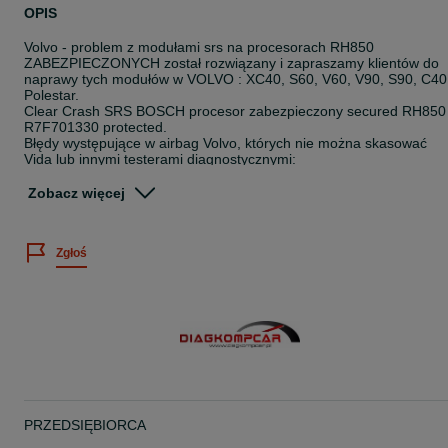
OPIS
Volvo - problem z modułami srs na procesorach RH850
ZABEZPIECZONYCH został rozwiązany i zapraszamy klientów do
naprawy tych modułów w VOLVO : XC40, S60, V60, V90, S90, C40
Polestar.
Clear Crash SRS BOSCH procesor zabezpieczony secured RH850
R7F701330 protected.
Błędy występujące w airbag Volvo, których nie można skasować
Vida lub innymi testerami diagnostycznymi:
C108F-68 historia zapisana podczas kolizji
B1193-43 clear crash pamięć pełna zablokowana
Zobacz więcej
U3000-00 uszkodzenie jednostki sterującej ECU (błąd wewnętrzny)
CRASH DATA W VOLVO: VOLVO XC40 ,VOLVO S90 ,VOLVO V90
Zgłoś
,VOLVO XC60 ,VOLVO C40,POLESTAR , w modułach srs:
P31476116 ,Bosch ,0 285 013 159 - 0285013159, R7F701330,
secured
P32246116 ,Bosch ,0 285 014 640 - 0285014640, R7F701330,
secured
P31476261 ,Bosch ,0 285 013 052 - 0285013052, R7F701330,
secured
P32269179 ,Bosch ,0 285 015 078 - 0285015078, R7F701330,
secured
P32315746 ,Bosch ,0 285 015 929 - 0285015929, R7F701330,
secured
PRZEDSIĘBIORCA
P32315799 ,Bosch ,0 285 015 930 - 0285015930, R7F701330,
secured