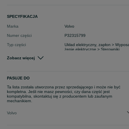
SPECYFIKACJA
Marka
Volvo
Numer części
P32315799
Typ części
Układ elektryczny, zapłon > Wypos
żenie elektryczne > Sterowniki
Zobacz więcej
Stan
Używane
Rodzaj
Układ elektryczny
PASUJE DO
Ta lista została utworzona przez sprzedającego i może nie być
kompletna. Jeśli nie masz pewności, czy dana część jest
kompatybilna, skontaktuj się z producentem lub zaufanym
mechanikiem.
Volvo