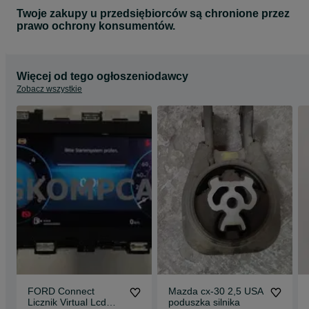
SW3 - 32346210 AA,
Twoje zakupy u przedsiębiorców są chronione przez
SW4 - 32346212 AA,
prawo ochrony konsumentów.
SW5 - 32315778 AA,
kontakt jest tutaj:
diagkompcar.pl
Więcej od tego ogłoszeniodawcy
Zobacz wszystkie
FORD Connect
Mazda cx-30 2,5 USA
Licznik Virtual Lcd
poduszka silnika