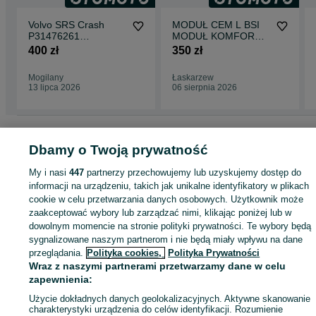
Volvo SRS Crash
MODUŁ CEM L BSI
P31476261
MODUŁ KOMFORU
P32246116
VOLVO S60 V70
400 zł
350 zł
P32269179
XC70 XC90
P32315746
30786889
Mogilany
Łaskarzew
P32315799
13 lipca 2026
06 sierpnia 2026
P32315584
P31451568
P31451730
Strona główna
Motoryzacja
Części samochodowe
Osobowe
Osobowe -
Mazowieckie
Osobowe - Wołomin
Dbamy o Twoją prywatność
My i nasi
447
partnerzy przechowujemy lub uzyskujemy dostęp do
KATEGORIA
informacji na urządzeniu, takich jak unikalne identyfikatory w plikach
cookie w celu przetwarzania danych osobowych. Użytkownik może
zaakceptować wybory lub zarządzać nimi, klikając poniżej lub w
ID:
939730497
Wyświetlenia: 4
dowolnym momencie na stronie polityki prywatności. Te wybory będą
sygnalizowane naszym partnerom i nie będą miały wpływu na dane
przeglądania.
Polityka cookies,
Polityka Prywatności
Zadzwoń / SMS
Wyślij wiadomość
Wraz z naszymi partnerami przetwarzamy dane w celu
zapewnienia:
Użycie dokładnych danych geolokalizacyjnych. Aktywne skanowanie
charakterystyki urządzenia do celów identyfikacji. Rozumienie