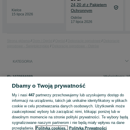
24,20 zł z Pakietem
Kielce
Ochronnym
15 lipca 2026
Ostrów
17 lipca 2026
Strona główna
Dom i Ogród
Ogród
Dekoracje ogrodowe
Dekoracje
ogrodowe - Świętokrzyskie
Dekoracje ogrodowe - Ostrów
KATEGORIA
ID:
1070556989
Wyświetlenia: 1
Dbamy o Twoją prywatność
My i nasi
447
partnerzy przechowujemy lub uzyskujemy dostęp do
informacji na urządzeniu, takich jak unikalne identyfikatory w plikach
Zaloguj się lub załóż konto na OLX, aby skontaktować się z t
cookie w celu przetwarzania danych osobowych. Użytkownik może
sprzedającym
zaakceptować wybory lub zarządzać nimi, klikając poniżej lub w
dowolnym momencie na stronie polityki prywatności. Te wybory będą
sygnalizowane naszym partnerom i nie będą miały wpływu na dane
Zaloguj się / Załóż konto
przeglądania.
Polityka cookies,
Polityka Prywatności