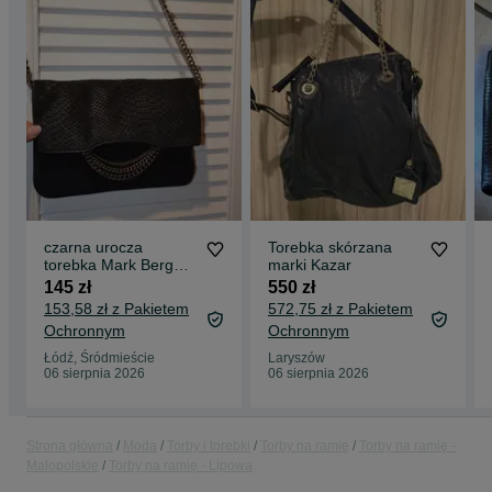
czarna urocza
Torebka skórzana
torebka Mark Berg
marki Kazar
100% skóra
145 zł
550 zł
153,58 zł z Pakietem
572,75 zł z Pakietem
Ochronnym
Ochronnym
Łódź, Śródmieście
Laryszów
06 sierpnia 2026
06 sierpnia 2026
Strona główna
Moda
Torby i torebki
Torby na ramię
Torby na ramię -
Małopolskie
Torby na ramię - Lipowa