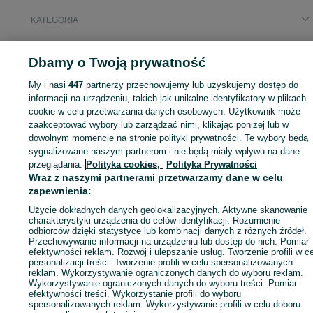
KATEGORIA
ID:
856388497
Wyświetlenia: 
Dbamy o Twoją prywatność
My i nasi
447
partnerzy przechowujemy lub uzyskujemy dostęp do
informacji na urządzeniu, takich jak unikalne identyfikatory w plikach
cookie w celu przetwarzania danych osobowych. Użytkownik może
Zaloguj się lub załóż konto na OLX, aby skontaktować się z t
zaakceptować wybory lub zarządzać nimi, klikając poniżej lub w
sprzedającym
dowolnym momencie na stronie polityki prywatności. Te wybory będą
sygnalizowane naszym partnerom i nie będą miały wpływu na dane
przeglądania.
Polityka cookies,
Polityka Prywatności
Wraz z naszymi partnerami przetwarzamy dane w celu
Zaloguj się / Załóż konto
zapewnienia:
Użycie dokładnych danych geolokalizacyjnych. Aktywne skanowanie
Zadzwoń / SMS
Wyślij wiadomość
charakterystyki urządzenia do celów identyfikacji. Rozumienie
odbiorców dzięki statystyce lub kombinacji danych z różnych źródeł.
Przechowywanie informacji na urządzeniu lub dostęp do nich. Pomiar
efektywności reklam. Rozwój i ulepszanie usług. Tworzenie profili w c
personalizacji treści. Tworzenie profili w celu spersonalizowanych
reklam. Wykorzystywanie ograniczonych danych do wyboru reklam.
Wykorzystywanie ograniczonych danych do wyboru treści. Pomiar
efektywności treści. Wykorzystanie profili do wyboru
spersonalizowanych reklam. Wykorzystywanie profili w celu doboru