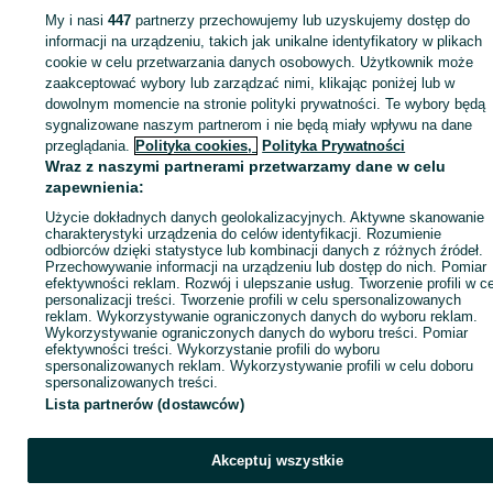
My i nasi
447
partnerzy przechowujemy lub uzyskujemy dostęp do
Zaloguj się lub załóż konto na OLX, aby skontaktować się z t
informacji na urządzeniu, takich jak unikalne identyfikatory w plikach
sprzedającym
cookie w celu przetwarzania danych osobowych. Użytkownik może
zaakceptować wybory lub zarządzać nimi, klikając poniżej lub w
dowolnym momencie na stronie polityki prywatności. Te wybory będą
sygnalizowane naszym partnerom i nie będą miały wpływu na dane
Zaloguj się / Załóż konto
przeglądania.
Polityka cookies,
Polityka Prywatności
Wraz z naszymi partnerami przetwarzamy dane w celu
Kup
zapewnienia:
Użycie dokładnych danych geolokalizacyjnych. Aktywne skanowanie
charakterystyki urządzenia do celów identyfikacji. Rozumienie
odbiorców dzięki statystyce lub kombinacji danych z różnych źródeł.
Przechowywanie informacji na urządzeniu lub dostęp do nich. Pomiar
efektywności reklam. Rozwój i ulepszanie usług. Tworzenie profili w c
personalizacji treści. Tworzenie profili w celu spersonalizowanych
reklam. Wykorzystywanie ograniczonych danych do wyboru reklam.
Wykorzystywanie ograniczonych danych do wyboru treści. Pomiar
efektywności treści. Wykorzystanie profili do wyboru
spersonalizowanych reklam. Wykorzystywanie profili w celu doboru
spersonalizowanych treści.
Lista partnerów (dostawców)
Akceptuj wszystkie