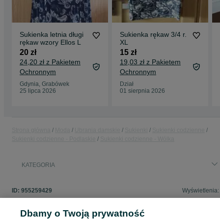
Sukienka letnia długi
Sukienka rękaw 3/4 r.
rękaw wzory Ellos L
XL
20 zł
15 zł
24,20 zł z Pakietem
19,03 zł z Pakietem
Ochronnym
Ochronnym
Gdynia, Grabówek
Dział
25 lipca 2026
01 sierpnia 2026
Strona główna
Moda
Ubrania damskie
Sukienki
Sukienki codzienne
Sukienki codzienne - Podlaskie
Sukienki codzienne - Wólka
KATEGORIA
ID:
955259429
Wyświetlenia:
Dbamy o Twoją prywatność