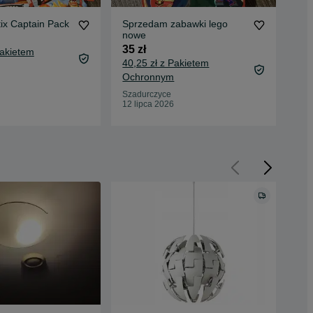
tix Captain Pack
Sprzedam zabawki lego
Sp
nowe
110
35 zł
Pakietem
40,25 zł z Pakietem
Ochronnym
Sza
12 
Szadurczyce
12 lipca 2026