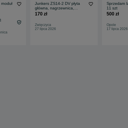
k moduł
Junkers ZS14-2 DV płyta
Sprzedam l
główna, nagrzewnica,
11 szt
wentylator
170 zł
500 zł
m
Zwięczyca
Opole
27 lipca 2026
17 lipca 2026
enica