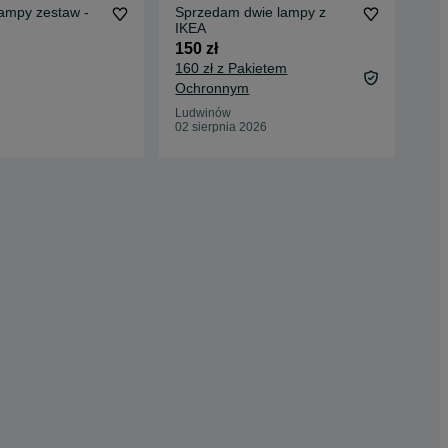
ampy zestaw -
Sprzedam dwie lampy z
Sp
IKEA
srebrną l
100
150 zł
100
160 zł z Pakietem
Ochronnym
Ost
19 
Ludwinów
02 sierpnia 2026