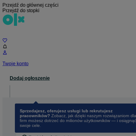
Przejdź do głównej części
Przejdź do stopki
Czat
Twoje konto
Dodaj ogłoszenie
Dla biznesu
opens in a new tab
Sprzedajesz, oferujesz usługi lub rekrutujesz
pracowników?
Zobacz, jak dzięki naszym rozwiązaniom dl
firm możesz dotrzeć do milionów użytkowników — i osiągną
swoje cele.