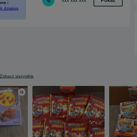
Pokaż
xxx xxx xxx
ane
i
k działają
Zobacz wszystkie