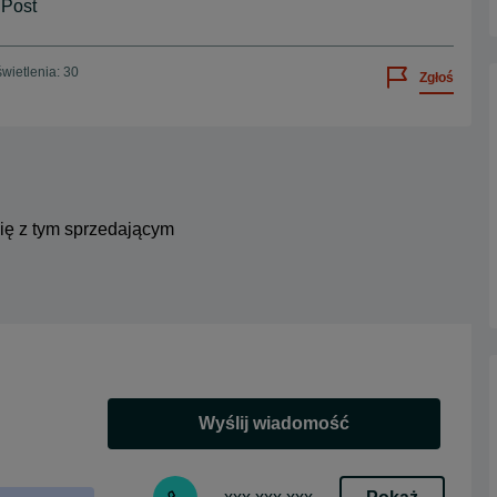
nPost
wietlenia: 30
Zgłoś
się z tym sprzedającym
Wyślij wiadomość