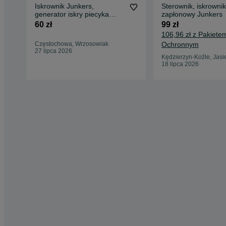
Iskrownik Junkers,
Sterownik, iskrowni
generator iskry piecyka
zapłonowy Junkers
gazowego, sterowniki
60 zł
99 zł
podgrzewacza wody.
106,96 zł z Pakiete
Częstochowa, Wrzosowiak
Ochronnym
27 lipca 2026
Kędzierzyn-Koźle, Jasi
18 lipca 2026