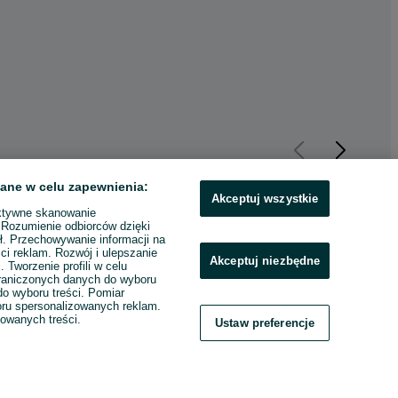
ane w celu zapewnienia:
Akceptuj wszystkie
ktywne skanowanie
. Rozumienie odbiorców dzięki
ł. Przechowywanie informacji na
ci reklam. Rozwój i ulepszanie
Akceptuj niezbędne
. Tworzenie profili w celu
raniczonych danych do wyboru
o wyboru treści. Pomiar
boru spersonalizowanych reklam.
zowanych treści.
Ustaw preferencje
sow rozm 74!
Buty zimowe chłopięce
Spo
GEOX Spiderman. Rozm.30
dzi
150 zł
15 
Pakietem
158,75 zł z Pakietem