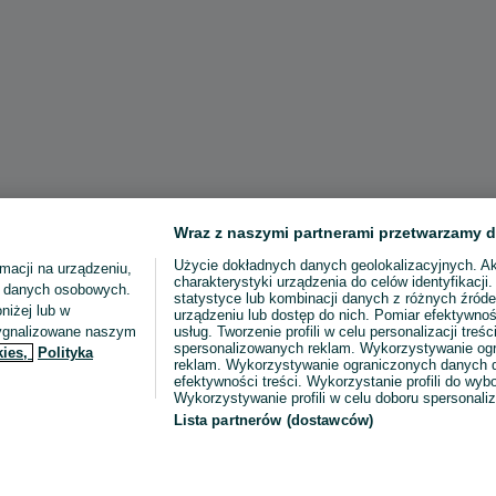
Wraz z naszymi partnerami przetwarzamy d
Użycie dokładnych danych geolokalizacyjnych. A
macji na urządzeniu,
charakterystyki urządzenia do celów identyfikacji
ia danych osobowych.
statystyce lub kombinacji danych z różnych źróde
niżej lub w
urządzeniu lub dostęp do nich. Pomiar efektywnoś
sygnalizowane naszym
usług. Tworzenie profili w celu personalizacji treści
spersonalizowanych reklam. Wykorzystywanie og
kies,
Polityka
reklam. Wykorzystywanie ograniczonych danych d
efektywności treści. Wykorzystanie profili do wy
Wykorzystywanie profili w celu doboru spersonali
Lista partnerów (dostawców)
podni
Zestaw, dwie bluza
6 par legin
dziewczęce 128/134
Stan dobry
20 zł
15 zł
24,20 zł z Pakietem
18,53 zł z 