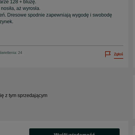
rze 128 + bluzę.
nosiła, aż wyrosła.
zień. Dresowe spodnie zapewniają wygodę i swobodę
zynek.
wietlenia: 24
Zgłoś
się z tym sprzedającym