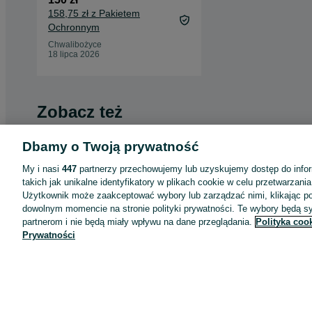
158,75 zł z Pakietem
Ochronnym
Chwalibożyce
18 lipca 2026
Zobacz też
Dbamy o Twoją prywatność
My i nasi
447
partnerzy przechowujemy lub uzyskujemy dostęp do infor
takich jak unikalne identyfikatory w plikach cookie w celu przetwarzan
Użytkownik może zaakceptować wybory lub zarządzać nimi, klikając po
dowolnym momencie na stronie polityki prywatności. Te wybory będą 
partnerom i nie będą miały wpływu na dane przeglądania.
Polityka coo
Prywatności
LB Zestaw rozmiar 134
Zestaw leginsów i s
dziewczynka getry legginsy
30 zł
65 zł
34,05 zł z Pakietem
70,78 zł z Pakietem