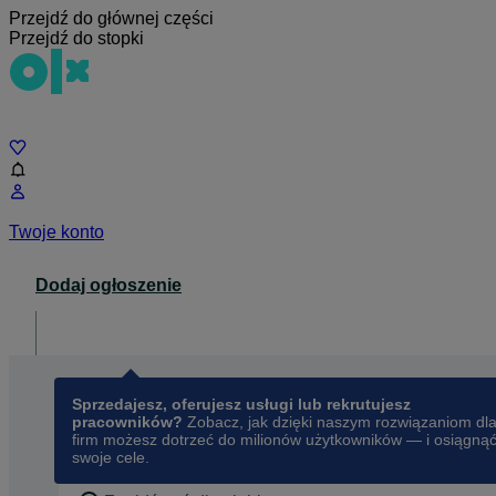
Przejdź do głównej części
Przejdź do stopki
Czat
Twoje konto
Dodaj ogłoszenie
Dla biznesu
opens in a new tab
Sprzedajesz, oferujesz usługi lub rekrutujesz
pracowników?
Zobacz, jak dzięki naszym rozwiązaniom dl
firm możesz dotrzeć do milionów użytkowników — i osiągną
swoje cele.