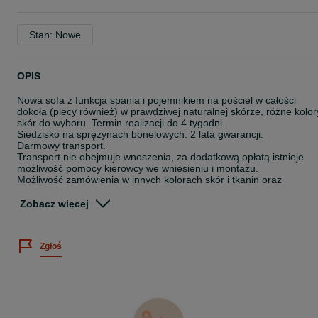
Stan: Nowe
OPIS
Nowa sofa z funkcja spania i pojemnikiem na pościel w całości
dokoła (plecy również) w prawdziwej naturalnej skórze, różne kolor
skór do wyboru. Termin realizacji do 4 tygodni.
Siedzisko na sprężynach bonelowych. 2 lata gwarancji.
Darmowy transport.
Transport nie obejmuje wnoszenia, za dodatkową opłatą istnieje
możliwość pomocy kierowcy we wniesieniu i montażu.
Możliwość zamówienia w innych kolorach skór i tkanin oraz
domówienie do kompletu fotela lub pufy.
Zobacz więcej
Zmarszczenia widoczne na nowych meblach oraz występujące
podczas użytkowania, są naturalnym i zamierzonym efektem
uwzględnionym w procesie produkcji. Nie są powodem do
Zgłoś
reklamacji.
Wymiary sofy:
Szerokość z podłokietnikami - 185 cm.
Głębokość zewnętrzna - 90 cm.
Wysokość - 85 cm.
Powierzchnia spania: 195 x 135 cm.