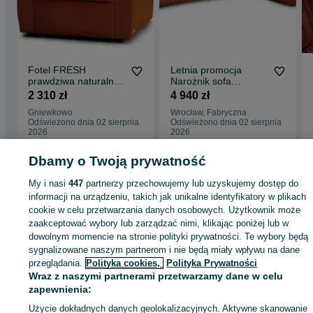
Fotel FRESH
Letnia promocja
prawdziwa naturalna
Narożnik sofa
skóra PRODUCENT
narożna FRESH
2 310 zł
4 940 zł
naturalna skóra
Gniewkowo
Wrocław, Fabryczna
PRODUCENT
Odświeżono dnia 02 sierpnia
Odświeżono dnia 02 sierpnia
2026
2026
Dbamy o Twoją prywatność
Strona główna
Dom i Ogród
Meble
Sofy i kanapy
Sofy i kanapy - Kujawsk
My i nasi
447
partnerzy przechowujemy lub uzyskujemy dostęp do
pomorskie
Sofy i kanapy - Chrząstowo
informacji na urządzeniu, takich jak unikalne identyfikatory w plikach
cookie w celu przetwarzania danych osobowych. Użytkownik może
zaakceptować wybory lub zarządzać nimi, klikając poniżej lub w
KATEGORIA
dowolnym momencie na stronie polityki prywatności. Te wybory będą
sygnalizowane naszym partnerom i nie będą miały wpływu na dane
przeglądania.
Polityka cookies,
Polityka Prywatności
ID:
657464238
Wyświetlenia: 62
Wraz z naszymi partnerami przetwarzamy dane w celu
zapewnienia:
Zadzwoń / SMS
Wyślij wiadomość
Użycie dokładnych danych geolokalizacyjnych. Aktywne skanowanie