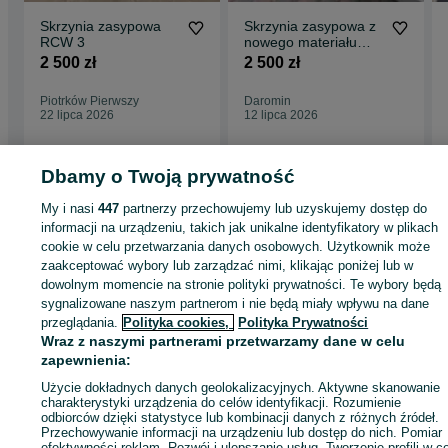
Skrzynia zasypowa
Skrzynia zasypowa z
RCW 3
nowego materiału
3mm wapniarkaRCW-
2 500 zł
2 500 zł
3 piast
Piotrków Pierwszy
Daromin
22 lipca 2026
12 lipca 2026
Dbamy o Twoją prywatność
Strona główna
Rolnictwo
Części do maszyn rolniczych
Części do maszyn
My i nasi
447
partnerzy przechowujemy lub uzyskujemy dostęp do
rolniczych - Wielkopolskie
Części do maszyn rolniczych - Września
informacji na urządzeniu, takich jak unikalne identyfikatory w plikach
cookie w celu przetwarzania danych osobowych. Użytkownik może
zaakceptować wybory lub zarządzać nimi, klikając poniżej lub w
KATEGORIA
dowolnym momencie na stronie polityki prywatności. Te wybory będą
sygnalizowane naszym partnerom i nie będą miały wpływu na dane
przeglądania.
Polityka cookies,
Polityka Prywatności
ID:
651978379
Wyświetlenia: 113
Wraz z naszymi partnerami przetwarzamy dane w celu
zapewnienia:
Zadzwoń / SMS
Wyślij wiadomość
Użycie dokładnych danych geolokalizacyjnych. Aktywne skanowanie
charakterystyki urządzenia do celów identyfikacji. Rozumienie
odbiorców dzięki statystyce lub kombinacji danych z różnych źródeł.
Przechowywanie informacji na urządzeniu lub dostęp do nich. Pomiar
efektywności reklam. Rozwój i ulepszanie usług. Tworzenie profili w c