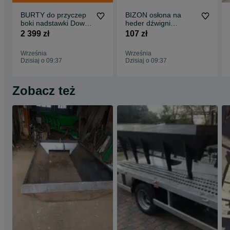
BURTY do przyczep
BIZON osłona na
boki nadstawki Dowóz
heder dźwigni
GRATIS D-732 D-47
nagarniacza targańca
2 399 zł
107 zł
kompletne
na paski kosę heder
Września
Września
Dzisiaj o 09:37
Dzisiaj o 09:37
Zobacz też