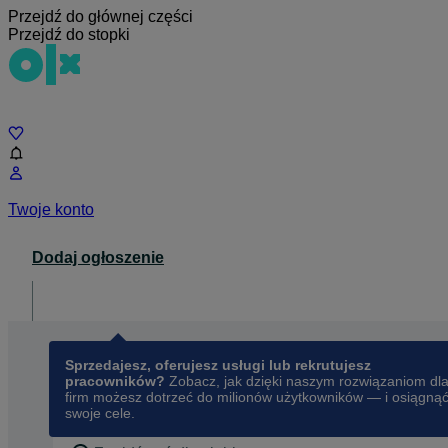
Przejdź do głównej części
Przejdź do stopki
Czat
Twoje konto
Dodaj ogłoszenie
Dla biznesu
opens in a new tab
Sprzedajesz, oferujesz usługi lub rekrutujesz
pracowników?
Zobacz, jak dzięki naszym rozwiązaniom dl
firm możesz dotrzeć do milionów użytkowników — i osiągną
swoje cele.