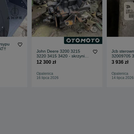
ysypu
T!!
John Deere 3200 3215
Jcb sterowni
3220 3415 3420 - skrzynia
32009705 
biegów AZ54187 CKA70671
12 300 zł
3 936 zł
Opalenica
Opalenica
16 lipca 2026
14 lipca 2026