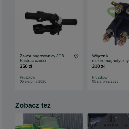
Zawór nagrzewnicy JCB
Włącznik
Fastrac części
elektromagnetyczny
przekaźnik JCB Fas
350 zł
310 zł
250,- netto
Pruszków
Pruszków
05 sierpnia 2026
05 sierpnia 2026
Zobacz też