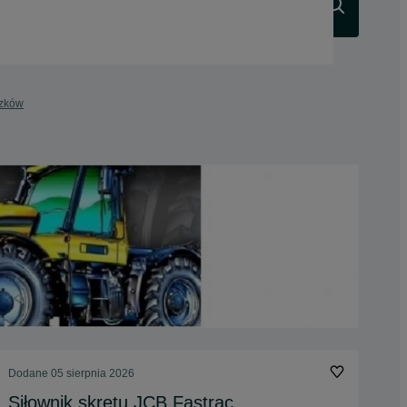
Szukaj
szków
Dodane
05 sierpnia 2026
Siłownik skrętu JCB Fastrac