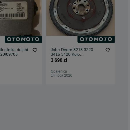
k silnika delphi
John Deere 3215 3220
Joh
320/09705
3415 3420 Koło
341
Zamachowe RE520269
Bo
3 690 zł
8 6
Opalenica
Opa
14 lipca 2026
11 