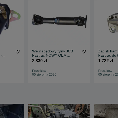
Wał napędowy tylny JCB
Zacisk ham
 -
Fastrac NOWY OEM
Fastrac do
trac
SPICER org. 2300,- netto
1400,- nett
2 830 zł
1 722 zł
Pruszków
Pruszków
05 sierpnia 2026
05 sierpnia 2