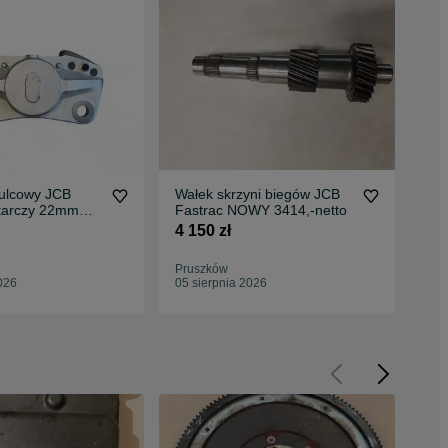
ulcowy JCB
Wałek skrzyni biegów JCB
Fil
 tarczy 22mm
Fastrac NOWY 3414,-netto
Fas
o
4 150 zł
230
Pruszków
Pru
026
05 sierpnia 2026
05 