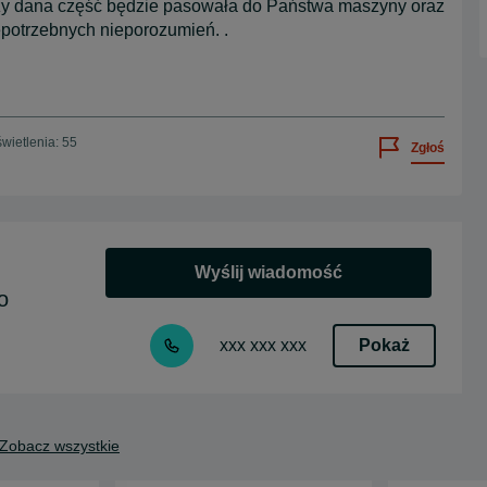
czy dana część będzie pasowała do Państwa maszyny oraz
epotrzebnych nieporozumień. .
wietlenia: 55
Zgłoś
Wyślij wiadomość
o
Pokaż
xxx xxx xxx
Zobacz wszystkie