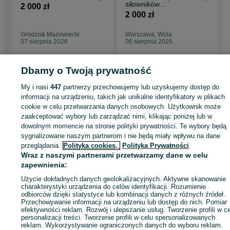
siłowników
2 000 zł
hydraulicznych
2 000 zł
Grodzisk Mazowiecki
Warszawa, Wola
07 sierpnia 2026
06 sierpnia 2026
Dbamy o Twoją prywatność
My i nasi
447
partnerzy przechowujemy lub uzyskujemy dostęp do
Strona główna
Rolnictwo
Części do maszyn rolniczych
Części do maszyn
informacji na urządzeniu, takich jak unikalne identyfikatory w plikach
rolniczych - Mazowieckie
Części do maszyn rolniczych - Pruszków
cookie w celu przetwarzania danych osobowych. Użytkownik może
zaakceptować wybory lub zarządzać nimi, klikając poniżej lub w
KATEGORIA
dowolnym momencie na stronie polityki prywatności. Te wybory będą
sygnalizowane naszym partnerom i nie będą miały wpływu na dane
przeglądania.
Polityka cookies,
Polityka Prywatności
ID:
492943954
Wyświetlenia: 9
Wraz z naszymi partnerami przetwarzamy dane w celu
zapewnienia:
Użycie dokładnych danych geolokalizacyjnych. Aktywne skanowanie
Zadzwoń / SMS
Wyślij wiadomość
charakterystyki urządzenia do celów identyfikacji. Rozumienie
odbiorców dzięki statystyce lub kombinacji danych z różnych źródeł.
Przechowywanie informacji na urządzeniu lub dostęp do nich. Pomiar
efektywności reklam. Rozwój i ulepszanie usług. Tworzenie profili w c
personalizacji treści. Tworzenie profili w celu spersonalizowanych
reklam. Wykorzystywanie ograniczonych danych do wyboru reklam.