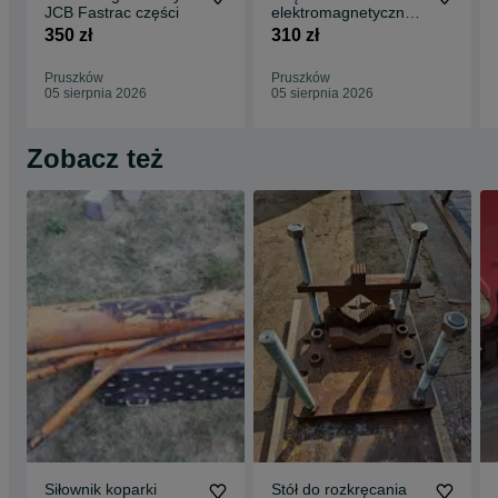
JCB Fastrac części
elektromagnetyczny -
przekaźnik JCB
350 zł
310 zł
Fastrac 250,- netto
Pruszków
Pruszków
05 sierpnia 2026
05 sierpnia 2026
Zobacz też
Siłownik koparki
Stół do rozkręcania