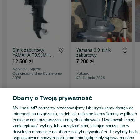
Silnik zaburtowy
Yamaha 9.9 silnik
YAMAHA F9.9JMHS
zaburtowy
Dostępny od ręki!!
12 500 zł
7 200 zł
Szczecin, Kijewo
Odświeżono dnia 05 sierpnia
Pułtusk
2026
02 sierpnia 2026
Dbamy o Twoją prywatność
Strona główna
Sport i Hobby
Sporty wodne
Silniki
Zaburtowe
Zaburtowe 
My i nasi
447
partnerzy przechowujemy lub uzyskujemy dostęp do
Zachodniopomorskie
Zaburtowe - Szczecin
Zaburtowe - Golęcino
informacji na urządzeniu, takich jak unikalne identyfikatory w plikach
cookie w celu przetwarzania danych osobowych. Użytkownik może
KATEGORIA
zaakceptować wybory lub zarządzać nimi, klikając poniżej lub w
dowolnym momencie na stronie polityki prywatności. Te wybory będą
sygnalizowane naszym partnerom i nie będą miały wpływu na dane