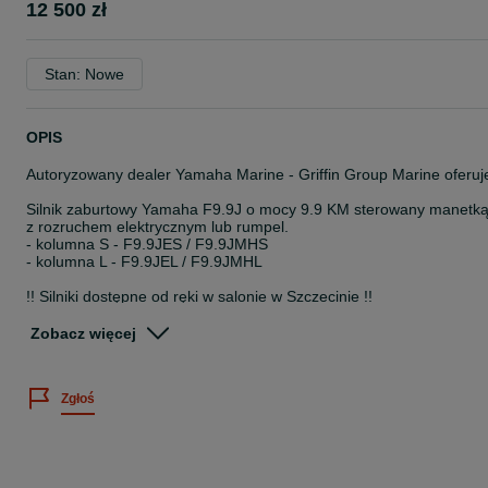
12 500 zł
Stan: Nowe
OPIS
Autoryzowany dealer Yamaha Marine - Griffin Group Marine oferuj
Silnik zaburtowy Yamaha F9.9J o mocy 9.9 KM sterowany manetk
z rozruchem elektrycznym lub rumpel.
- kolumna S - F9.9JES / F9.9JMHS
- kolumna L - F9.9JEL / F9.9JMHL
!! Silniki dostępne od ręki w salonie w Szczecinie !!
Odkryj radość użytkowania cichej, płynnie pracującej,
Zobacz więcej
czterosuwowej Yamahy, która zachwyca oszczędną konsumpcją
paliwa i niezawodnością. System zapłonu CDI Yamahy gwarantuje
niezawodny rozruch już za pierwszym razem, a klasyczna manetka
Zgłoś
umożliwiają prostą i bezpieczną obsługę.
Silnik ten świetnie się sprawdza w wielu zastosowaniach - na mały
łodziach pomocniczych, na jednostkach wędkarskich i
rekreacyjnych. Szukasz godnego zaufania partnera do pracy?