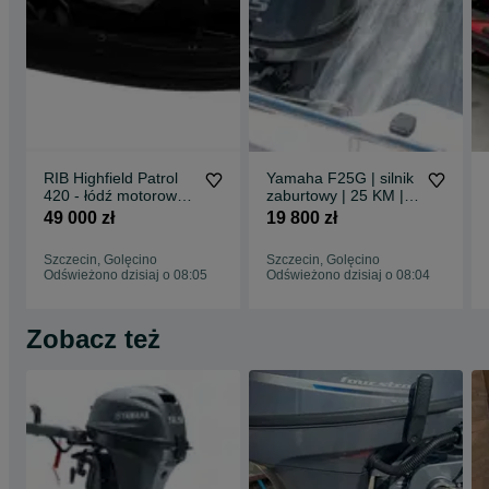
RIB Highfield Patrol
Yamaha F25G | silnik
420 - łódź motorowa
zaburtowy | 25 KM |
trenerska, klubowa,
rumpel, manetka |
49 000 zł
19 800 zł
ratownicza, robocza
waga 57 kg
Szczecin, Golęcino
Szczecin, Golęcino
Odświeżono dzisiaj o 08:05
Odświeżono dzisiaj o 08:04
Zobacz też