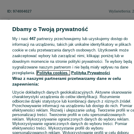
ID:
974004027
Wyświetlenia: 
Dbamy o Twoją prywatność
Zaloguj się lub załóż konto na OLX, aby skontaktować się z t
My i nasi
447
partnerzy przechowujemy lub uzyskujemy dostęp do
sprzedającym
informacji na urządzeniu, takich jak unikalne identyfikatory w plikach
cookie w celu przetwarzania danych osobowych. Użytkownik może
zaakceptować wybory lub zarządzać nimi, klikając poniżej lub w
dowolnym momencie na stronie polityki prywatności. Te wybory będą
Zaloguj się / Załóż konto
sygnalizowane naszym partnerom i nie będą miały wpływu na dane
przeglądania.
Polityka cookies,
Polityka Prywatności
Wraz z naszymi partnerami przetwarzamy dane w celu
Wyślij wiadomość
Kup
zapewnienia:
Użycie dokładnych danych geolokalizacyjnych. Aktywne skanowanie
charakterystyki urządzenia do celów identyfikacji. Rozumienie
odbiorców dzięki statystyce lub kombinacji danych z różnych źródeł.
Przechowywanie informacji na urządzeniu lub dostęp do nich. Pomiar
efektywności reklam. Rozwój i ulepszanie usług. Tworzenie profili w c
personalizacji treści. Tworzenie profili w celu spersonalizowanych
reklam. Wykorzystywanie ograniczonych danych do wyboru reklam.
Wykorzystywanie ograniczonych danych do wyboru treści. Pomiar
efektywności treści. Wykorzystanie profili do wyboru
spersonalizowanych reklam. Wykorzystywanie profili w celu doboru