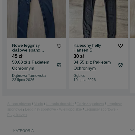
Nowe legginsy
Kalesony helly
ciążowe spanx
Hansen S
rozmiar L
45 zł
30 zł
50,08 zł z Pakietem
34,55 zł z Pakietem
Ochronnym
Ochronnym
Dąbrowa Tarnowska
Gębice
23 lipca 2026
10 lipca 2026
Strona główna
Moda
Ubrania damskie
Odzież sportowa
Legginsy
sportowe
Legginsy sportowe - Wielkopolskie
Legginsy sportowe -
Przysieczyn
KATEGORIA