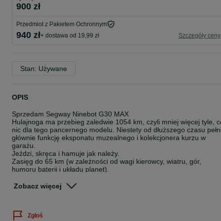
900 zł
Przedmiot z Pakietem Ochronnym
940 zł
+ dostawa od 19,99 zł
Szczegóły ceny
Stan: Używane
OPIS
Sprzedam Segway Ninebot G30 MAX
Hulajnoga ma przebieg zaledwie 1054 km, czyli mniej więcej tyle, c
nic dla tego pancernego modelu. Niestety od dłuższego czasu pełn
głównie funkcję eksponatu muzealnego i kolekcjonera kurzu w
garażu.
Jeździ, skręca i hamuje jak należy.
Zasięg do 65 km (w zależności od wagi kierowcy, wiatru, gór,
humoru baterii i układu planet).
Maksymalna prędkość 25 km/h – wystarczająca, żeby spóźnić się
nieco mniej.
Zobacz więcej
Wytrzymałe 10-calowe opony pneumatyczne.
Składana – zmieści się tam, gdzie nie zmieści się rower.
Jedyna wada: przedni błotnik postanowił przejść na wcześniejszą
Zgłoś
emeryturę. Nowy kosztuje około 40 zł, więc nie jest to dramat godn