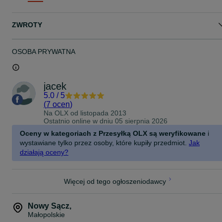
filmu katastroficznego.
Hulajnoga posiada wyświetlacz LED pokazujący prędkość, stan
baterii i inne ważne informacje, dzięki którym możesz udawać pilot
ZWROTY
samolotu podczas jazdy.
Sprzedaję, bo stoi nieużywana, a szkoda, żeby taki sprzęt marnow
talent do wożenia ludzi.
Odbiór wyłącznie osobisty.
OSOBA PRYWATNA
Kask gratis.
Zapraszam do kontaktu – hulajnoga nie gryzie, właściciel raczej te
nie.
jacek
5.0
/
5
(
7 ocen
)
Na OLX od
listopada 2013
Ostatnio online w dniu 05 sierpnia 2026
Oceny w kategoriach z Przesyłką OLX są weryfikowane
i
wystawiane tylko przez osoby, które kupiły przedmiot.
Jak
działają oceny?
Więcej od tego ogłoszeniodawcy
Nowy Sącz
,
Małopolskie