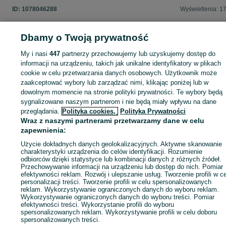
ID:
1078046288
Wyświetlenia: 1
Dbamy o Twoją prywatność
My i nasi
447
partnerzy przechowujemy lub uzyskujemy dostęp do
Zaloguj się lub załóż konto na OLX, aby skontaktować się z t
informacji na urządzeniu, takich jak unikalne identyfikatory w plikach
sprzedającym
cookie w celu przetwarzania danych osobowych. Użytkownik może
zaakceptować wybory lub zarządzać nimi, klikając poniżej lub w
dowolnym momencie na stronie polityki prywatności. Te wybory będą
Zaloguj się / Załóż konto
sygnalizowane naszym partnerom i nie będą miały wpływu na dane
przeglądania.
Polityka cookies,
Polityka Prywatności
Wraz z naszymi partnerami przetwarzamy dane w celu
Kup
zapewnienia:
Użycie dokładnych danych geolokalizacyjnych. Aktywne skanowanie
charakterystyki urządzenia do celów identyfikacji. Rozumienie
odbiorców dzięki statystyce lub kombinacji danych z różnych źródeł.
Przechowywanie informacji na urządzeniu lub dostęp do nich. Pomiar
efektywności reklam. Rozwój i ulepszanie usług. Tworzenie profili w c
personalizacji treści. Tworzenie profili w celu spersonalizowanych
reklam. Wykorzystywanie ograniczonych danych do wyboru reklam.
Wykorzystywanie ograniczonych danych do wyboru treści. Pomiar
efektywności treści. Wykorzystanie profili do wyboru
spersonalizowanych reklam. Wykorzystywanie profili w celu doboru
spersonalizowanych treści.