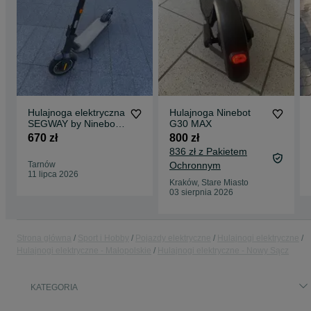
Hulajnoga elektryczna
Hulajnoga Ninebot
SEGWAY by Ninebot
G30 MAX
Max G30D II. 22 km/h
670 zł
800 zł
836 zł z Pakietem
Tarnów
Ochronnym
11 lipca 2026
Kraków, Stare Miasto
03 sierpnia 2026
Strona główna
Sport i Hobby
Pojazdy elektryczne
Hulajnogi elektryczne
Hulajnogi elektryczne - Małopolskie
Hulajnogi elektryczne - Nowy Sącz
KATEGORIA