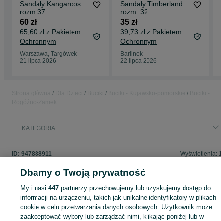
Sandały Kangaroos
Sandały Timberland
rozm.37
rozm. 32
60 zł
35 zł
65,60 zł z Pakietem
39,73 zł z Pakietem
Ochronnym
Ochronnym
Warszawa, Targówek
Barlinek
21 lipca 2026
22 lipca 2026
Strona główna
Dla Dzieci
Buciki
Buciki - Kujawsko-pomorskie
Buciki -
Rogóźno-Zamek
KATEGORIA
ID:
947888911
Wyświetlenia: 
Dbamy o Twoją prywatność
My i nasi
447
partnerzy przechowujemy lub uzyskujemy dostęp do
informacji na urządzeniu, takich jak unikalne identyfikatory w plikach
Zaloguj się lub załóż konto na OLX, aby skontaktować się z t
cookie w celu przetwarzania danych osobowych. Użytkownik może
sprzedającym
zaakceptować wybory lub zarządzać nimi, klikając poniżej lub w