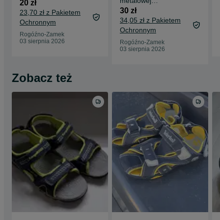
metalowej
20 zł
skrzyneczce ( plus
30 zł
23,70 zł z Pakietem
gratis gazetka)
34,05 zł z Pakietem
Ochronnym
Ochronnym
Rogóźno-Zamek
03 sierpnia 2026
Rogóźno-Zamek
03 sierpnia 2026
Zobacz też