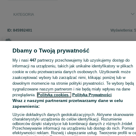
KATEGORIA
ID:
845992401
Wyświetlenia: 
Dbamy o Twoją prywatność
Zaloguj się lub załóż konto na OLX, aby skontaktować się z t
My i nasi
447
partnerzy przechowujemy lub uzyskujemy dostęp do
sprzedającym
informacji na urządzeniu, takich jak unikalne identyfikatory w plikach
cookie w celu przetwarzania danych osobowych. Użytkownik może
zaakceptować wybory lub zarządzać nimi, klikając poniżej lub w
Zaloguj się / Załóż konto
dowolnym momencie na stronie polityki prywatności. Te wybory będą
sygnalizowane naszym partnerom i nie będą miały wpływu na dane
przeglądania.
Polityka cookies,
Polityka Prywatności
Kup
Wraz z naszymi partnerami przetwarzamy dane w celu
zapewnienia:
Użycie dokładnych danych geolokalizacyjnych. Aktywne skanowanie
charakterystyki urządzenia do celów identyfikacji. Rozumienie
odbiorców dzięki statystyce lub kombinacji danych z różnych źródeł.
Przechowywanie informacji na urządzeniu lub dostęp do nich. Pomiar
efektywności reklam. Rozwój i ulepszanie usług. Tworzenie profili w c