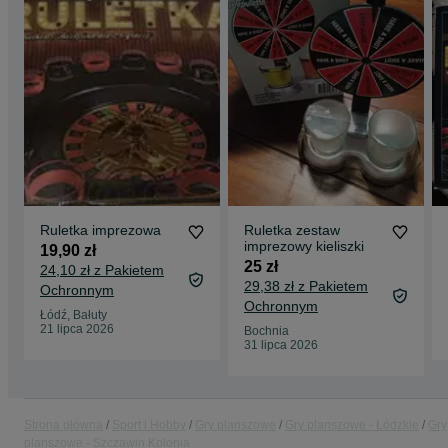
Ruletka imprezowa
Ruletka zestaw
imprezowy kieliszki
19,90 zł
25 zł
24,10 zł z Pakietem
29,38 zł z Pakietem
Ochronnym
Ochronnym
Łódź, Bałuty
21 lipca 2026
Bochnia
31 lipca 2026
Strona główna
Sport i Hobby
Gry planszowe
Gry planszowe - Łódzkie
Gry
planszowe - Szczawin Kolonia