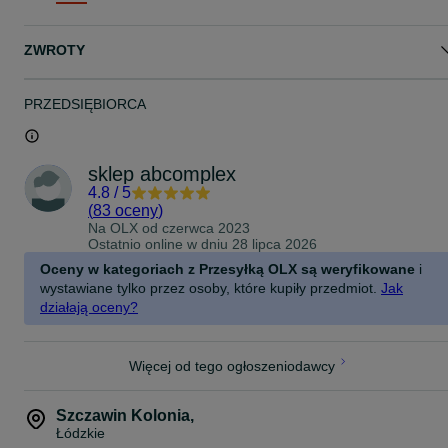
W tej wersji, zamiast obstawiać pieniądze, obstawiamy shoty. Każd
kieliszek ma przypisany numer, a naszym celem jest trafienie
numeru, na którym zatrzyma się kulka. Jeśli uda nam się trafić,
ZWROTY
możemy cieszyć się pysznym drinkiem. Jeśli jednak kulka nie trafi 
nasz wybrany numer, to czekamy na kolejną rundę.
PRZEDSIĘBIORCA
sklep abcomplex
4.8
/
5
(
83 oceny
)
Na OLX od
czerwca 2023
Ostatnio online w dniu 28 lipca 2026
Oceny w kategoriach z Przesyłką OLX są weryfikowane
i
wystawiane tylko przez osoby, które kupiły przedmiot.
Jak
działają oceny?
Więcej od tego ogłoszeniodawcy
Szczawin Kolonia
,
Łódzkie