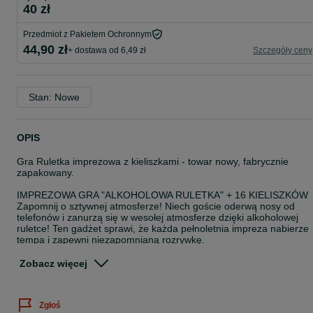
40 zł
Przedmiot z Pakietem Ochronnym
44,90 zł
+ dostawa od 6,49 zł
Szczegóły ceny
Stan: Nowe
OPIS
Gra Ruletka imprezowa z kieliszkami - towar nowy, fabrycznie
zapakowany.
IMPREZOWA GRA "ALKOHOLOWA RULETKA" + 16 KIELISZKÓW
Zapomnij o sztywnej atmosferze! Niech goście oderwą nosy od
telefonów i zanurzą się w wesołej atmosferze dzięki alkoholowej
ruletce! Ten gadżet sprawi, że każda pełnoletnia impreza nabierze
tempa i zapewni niezapomnianą rozrywkę.
Proste zasady
Zobacz więcej
Gra w alkoholową ruletkę opiera się na tych samych zasadach co
tradycyjna ruletka.
Zgłoś