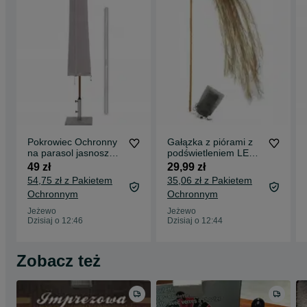
Pokrowiec Ochronny
Gałązka z piórami z
na parasol jasnoszary
podświetleniem LED
190 x 30/50 cm
jasny beż
49 zł
29,99 zł
54,75 zł z Pakietem
35,06 zł z Pakietem
Ochronnym
Ochronnym
Jeżewo
Jeżewo
Dzisiaj o 12:46
Dzisiaj o 12:44
Zobacz też