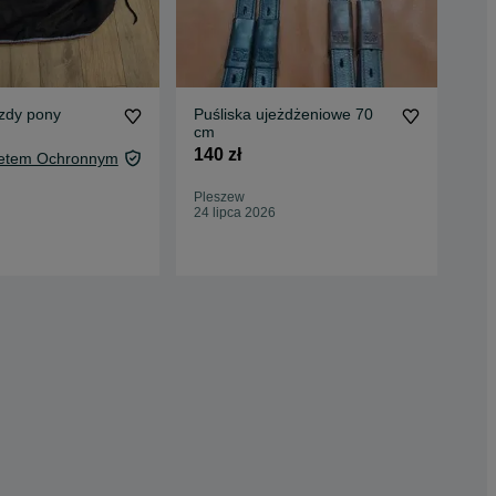
azdy pony
Puśliska ujeżdżeniowe 70
525
cm
kon
140 zł
30 
kietem Ochronnym
35,
Pleszew
Oc
24 lipca 2026
Jar
30 