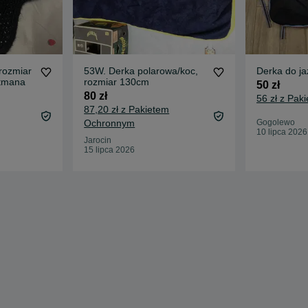
 rozmiar
53W. Derka polarowa/koc,
Derka do j
batmana
rozmiar 130cm
50 zł
80 zł
56 zł z Pa
87,20 zł z Pakietem
Ochronnym
Gogolewo
10 lipca 2026
Jarocin
15 lipca 2026