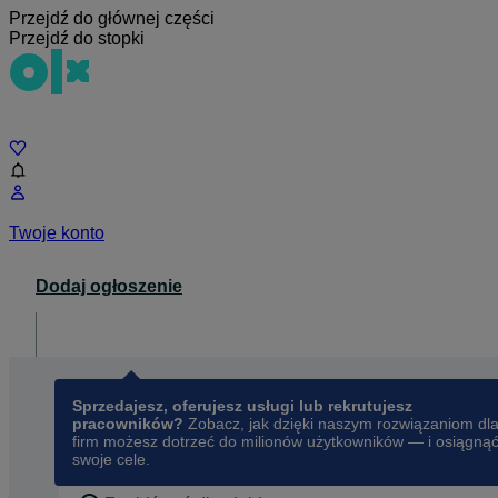
Przejdź do głównej części
Przejdź do stopki
Czat
Twoje konto
Dodaj ogłoszenie
Dla biznesu
opens in a new tab
Sprzedajesz, oferujesz usługi lub rekrutujesz
pracowników?
Zobacz, jak dzięki naszym rozwiązaniom dl
firm możesz dotrzeć do milionów użytkowników — i osiągną
swoje cele.