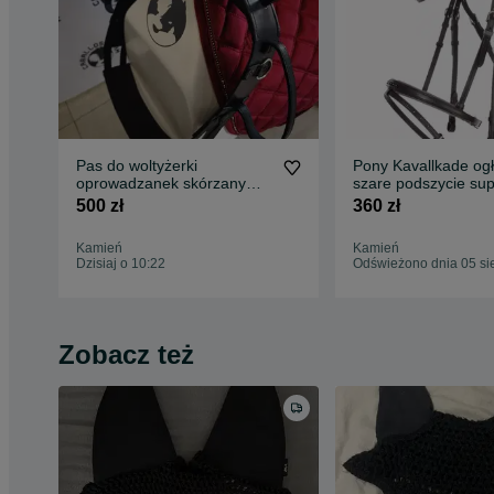
Pas do woltyżerki
Pony Kavallkade og
oprowadzanek skórzany
szare podszycie su
pony/cob
miękkie
500 zł
360 zł
Kamień
Kamień
Dzisiaj o 10:22
Odświeżono dnia 05 si
Zobacz też