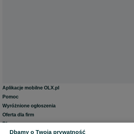
Aplikacje mobilne OLX.pl
Pomoc
Wyróżnione ogłoszenia
Oferta dla firm
Blog
Dbamy o Twoją prywatność
Regulamin