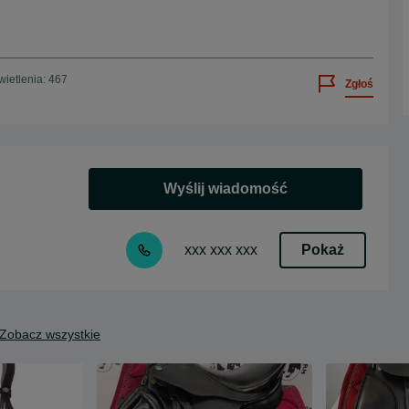
ietlenia: 467
Zgłoś
Wyślij wiadomość
Pokaż
xxx xxx xxx
Zobacz wszystkie