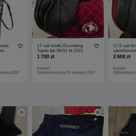
łowie
17 cali siodło Euroriding
17,5 cali An
per
Topas łęk 30/31 Id.1021
ujeżdżeniow
1 700 zł
2 600 zł
Kamień
Kamień
erpnia 2026
Odświeżono dnia 05 sierpnia 2026
Odświeżono d