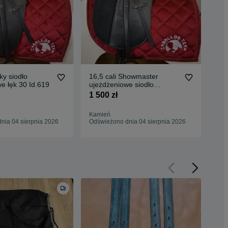
ky siodło
16,5 cali Showmaster
17,
e łęk 30 Id.619
ujeżdżeniowe siodło
uje
wymienne łeki Id.657
wym
1 500 zł
5 5
Id.
Kamień
Kam
nia 04 sierpnia 2026
Odświeżono dnia 04 sierpnia 2026
Odś