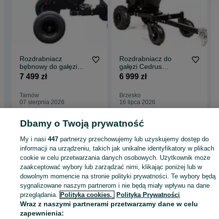
Rozdrabniacz
Rozdrabniacz do
bębnowy do gałęzi
gałęzi Cedrus
CEDRUS RB04
CEDRB04PRO-E
7 499 zł
6 999 zł
Loncin 15 KM 15 cm
RATY0%
Tarnów
Brzesko
07 sierpnia 2026
16 lipca 2026
Dbamy o Twoją prywatność
Strona główna
Dom i Ogród
Ogród
Maszyny ogrodowe
Rozdrabniacze
My i nasi
447
partnerzy przechowujemy lub uzyskujemy dostęp do
Rozdrabniacze - Małopolskie
Rozdrabniacze - Tarnów
informacji na urządzeniu, takich jak unikalne identyfikatory w plikach
cookie w celu przetwarzania danych osobowych. Użytkownik może
zaakceptować wybory lub zarządzać nimi, klikając poniżej lub w
KATEGORIA
dowolnym momencie na stronie polityki prywatności. Te wybory będą
sygnalizowane naszym partnerom i nie będą miały wpływu na dane
ID:
663107292
Wyświetlenia: 26
przeglądania.
Polityka cookies,
Polityka Prywatności
Wraz z naszymi partnerami przetwarzamy dane w celu
zapewnienia: