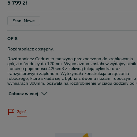
5 799 zł
Stan: Nowe
OPIS
Rozdrabniacz dostępny.
Rozdrabniacz Cedrus to maszyna przeznaczona do zrąbkowania
gałęzi o średnicy do 120mm. Wyposażona została w wydajny silnik
Loncin o pojemności 420cm3 z żeliwną tuleją cylindra oraz
tranzystorowym zapłonem. Wytrzymała konstrukcja urządzania
roboczego, które składa się z bębna z dwoma nożami roboczymi o
wymiarach 300mm, pozwala na rozdrobnienie w ciągu godziny od 
do 6 m3 gałęzi. Silnik napędza układ roboczy za pomocą dwóch
pasków napędowych. Wał napędowy jest łożyskowany i wyposażon
Zobacz więcej
w kalamitki ułatwiające konserwację maszyny. Rozdrabniacz możn
w łatwy sposób transportować, dzięki dużym kołom oraz zaczepowi
samochodowemu. Nad bezpieczeństwem operatora czuwają
Zgłoś
wyłączniki, które w razie niebezpieczeństwa wyłączą silnik, a co za
tym idzie zatrzymają bęben roboczy.
Zalety:
- mocny silnik Loncin G420F z żeliwną tuleją,