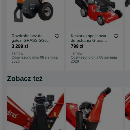
Rozdrabniacz do
Kosiarka spalinowa
gałęzi GRASS GS650
do pchania Grass
Loncin 196cm3
WR65763K Vega
3 299 zł
799 zł
4,1KW do 10cm
LONCIN 123cm3
Tarnów
Tarnów
bębnowy
40cm
Odświeżono dnia 08 sierpnia
Odświeżono dnia 08 sierpnia
2026
2026
Zobacz też