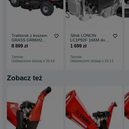
Traktorek z koszem
Silnik LONCIN
GRASS GR86H2
LC1P92F 16KM do
Loncin 452cm3 86cm
traktorka POMPA
8 899 zł
1 699 zł
hydro
452c filtr oleju
Tarnów
Tarnów
Odświeżono dzisiaj o 20:14
Odświeżono dzisiaj o 20:13
Zobacz też