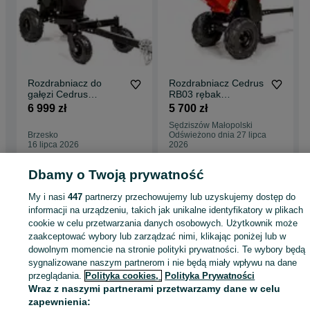
Rozdrabniacz do
Rozdrabniacz Cedrus
gałęzi Cedrus
RB03 rębak
CEDRB04PRO-E
spalinowy do gałęzi
6 999 zł
5 700 zł
Sędziszów Małopolski
Brzesko
Odświeżono dnia 27 lipca
16 lipca 2026
2026
Dbamy o Twoją prywatność
Strona główna
Dom i Ogród
Ogród
Maszyny ogrodowe
Rozdrabniacze
My i nasi
447
partnerzy przechowujemy lub uzyskujemy dostęp do
Rozdrabniacze - Małopolskie
Rozdrabniacze - Tarnów
informacji na urządzeniu, takich jak unikalne identyfikatory w plikach
cookie w celu przetwarzania danych osobowych. Użytkownik może
zaakceptować wybory lub zarządzać nimi, klikając poniżej lub w
KATEGORIA
dowolnym momencie na stronie polityki prywatności. Te wybory będą
sygnalizowane naszym partnerom i nie będą miały wpływu na dane
ID:
663107292
Wyświetlenia: 26
przeglądania.
Polityka cookies,
Polityka Prywatności
Wraz z naszymi partnerami przetwarzamy dane w celu
zapewnienia: