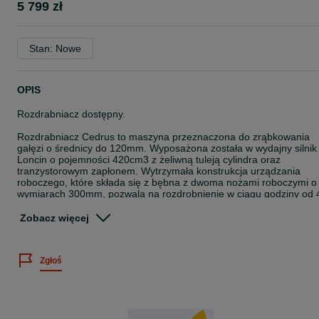
5 799 zł
Stan: Nowe
OPIS
Rozdrabniacz dostępny.
Rozdrabniacz Cedrus to maszyna przeznaczona do zrąbkowania
gałęzi o średnicy do 120mm. Wyposażona została w wydajny silnik
Loncin o pojemności 420cm3 z żeliwną tuleją cylindra oraz
tranzystorowym zapłonem. Wytrzymała konstrukcja urządzania
roboczego, które składa się z bębna z dwoma nożami roboczymi o
wymiarach 300mm, pozwala na rozdrobnienie w ciągu godziny od 
do 6 m3 gałęzi. Silnik napędza układ roboczy za pomocą dwóch
pasków napędowych. Wał napędowy jest łożyskowany i wyposażon
Zobacz więcej
w kalamitki ułatwiające konserwację maszyny. Rozdrabniacz możn
w łatwy sposób transportować, dzięki dużym kołom oraz zaczepowi
samochodowemu. Nad bezpieczeństwem operatora czuwają
Zgłoś
wyłączniki, które w razie niebezpieczeństwa wyłączą silnik, a co za
tym idzie zatrzymają bęben roboczy.
Zalety:
- mocny silnik Loncin G420F z żeliwną tuleją,