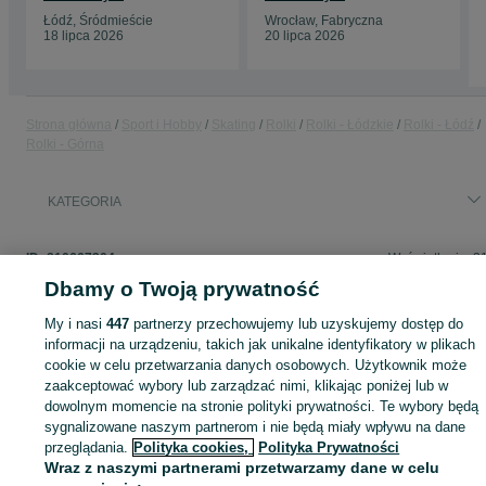
Łódź, Śródmieście
Wrocław, Fabryczna
18 lipca 2026
20 lipca 2026
Strona główna
Sport i Hobby
Skating
Rolki
Rolki - Łódzkie
Rolki - Łódź
Rolki - Górna
KATEGORIA
ID:
810667304
Wyświetlenia: 3
Dbamy o Twoją prywatność
My i nasi
447
partnerzy przechowujemy lub uzyskujemy dostęp do
informacji na urządzeniu, takich jak unikalne identyfikatory w plikach
Zaloguj się lub załóż konto na OLX, aby skontaktować się z t
cookie w celu przetwarzania danych osobowych. Użytkownik może
sprzedającym
zaakceptować wybory lub zarządzać nimi, klikając poniżej lub w
dowolnym momencie na stronie polityki prywatności. Te wybory będą
sygnalizowane naszym partnerom i nie będą miały wpływu na dane
Zaloguj się / Załóż konto
przeglądania.
Polityka cookies,
Polityka Prywatności
Wraz z naszymi partnerami przetwarzamy dane w celu