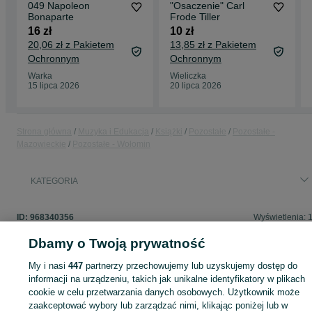
049 Napoleon
"Osaczenie" Carl
Bonaparte
Frode Tiller
16 zł
10 zł
20,06 zł z Pakietem
13,85 zł z Pakietem
Ochronnym
Ochronnym
Warka
Wieliczka
15 lipca 2026
20 lipca 2026
Strona główna
Muzyka i Edukacja
Książki
Pozostałe
Pozostałe -
Mazowieckie
Pozostałe - Wołomin
KATEGORIA
ID:
968340356
Wyświetlenia: 
Dbamy o Twoją prywatność
My i nasi
447
partnerzy przechowujemy lub uzyskujemy dostęp do
informacji na urządzeniu, takich jak unikalne identyfikatory w plikach
Zaloguj się lub załóż konto na OLX, aby skontaktować się z t
cookie w celu przetwarzania danych osobowych. Użytkownik może
sprzedającym
zaakceptować wybory lub zarządzać nimi, klikając poniżej lub w