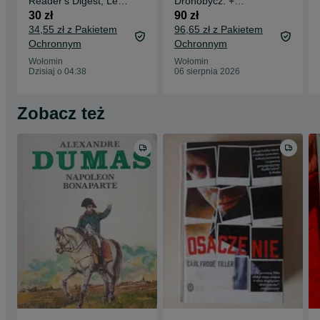
Reader's Digest, Leki
Drohobycz. +
że spiżarni
autograf
30 zł
90 zł
34,55 zł z Pakietem
96,65 zł z Pakietem
Ochronnym
Ochronnym
Wołomin
Wołomin
Dzisiaj o 04:38
06 sierpnia 2026
Zobacz też