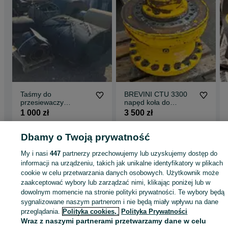
Taśmy do
BREVINI CTU 3300
przesiewaczy
napęd koła do
kruszarek frezarek
odwadniacza
1 000 zł
3 500 zł
nowe
kruszywa
500/600/800/1000/12
Wojkowice
Wojkowice
00/1600
Dbamy o Twoją prywatność
27 lipca 2026
25 lipca 2026
My i nasi
447
partnerzy przechowujemy lub uzyskujemy dostęp do
informacji na urządzeniu, takich jak unikalne identyfikatory w plikach
cookie w celu przetwarzania danych osobowych. Użytkownik może
Strona główna
Rolnictwo
Części do maszyn rolniczych
Części do maszyn
rolniczych - Śląskie
zaakceptować wybory lub zarządzać nimi, klikając poniżej lub w
Części do maszyn rolniczych - Wojkowice
dowolnym momencie na stronie polityki prywatności. Te wybory będą
sygnalizowane naszym partnerom i nie będą miały wpływu na dane
KATEGORIA
przeglądania.
Polityka cookies,
Polityka Prywatności
Wraz z naszymi partnerami przetwarzamy dane w celu