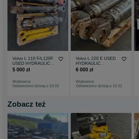
Volvo L 110 F/L120F
Volvo L 220 E USED
USED HYDRAULIC
HYDRAULIC
CYLINDER
CYLINDER komplet
5 000 zł
6 000 zł
komplqetbsiłowników
siłowników do
do ładowarki
ładowarki
Wojkowice
Wojkowice
Odświeżono dzisiaj o 10:33
Odświeżono dzisiaj o 10:32
Zobacz też