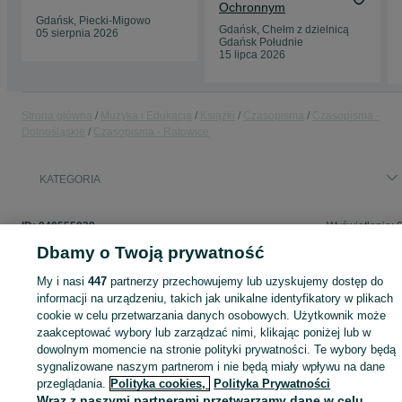
Ochronnym
Gdańsk, Piecki-Migowo
Gdańsk, Chełm z dzielnicą
05 sierpnia 2026
Gdańsk Południe
15 lipca 2026
Strona główna
Muzyka i Edukacja
Książki
Czasopisma
Czasopisma -
Dolnośląskie
Czasopisma - Ratowice
KATEGORIA
ID:
940555039
Wyświetlenia: 
Dbamy o Twoją prywatność
My i nasi
447
partnerzy przechowujemy lub uzyskujemy dostęp do
informacji na urządzeniu, takich jak unikalne identyfikatory w plikach
Zaloguj się lub załóż konto na OLX, aby skontaktować się z t
cookie w celu przetwarzania danych osobowych. Użytkownik może
sprzedającym
zaakceptować wybory lub zarządzać nimi, klikając poniżej lub w
dowolnym momencie na stronie polityki prywatności. Te wybory będą
sygnalizowane naszym partnerom i nie będą miały wpływu na dane
Zaloguj się / Załóż konto
przeglądania.
Polityka cookies,
Polityka Prywatności
Wraz z naszymi partnerami przetwarzamy dane w celu