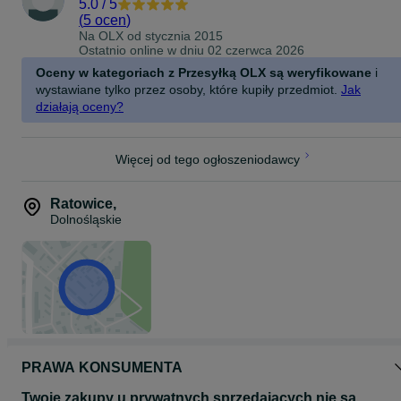
5.0
/
5
(
5 ocen
)
Na OLX od
stycznia 2015
Ostatnio online w dniu 02 czerwca 2026
Oceny w kategoriach z Przesyłką OLX są weryfikowane
i
wystawiane tylko przez osoby, które kupiły przedmiot.
Jak
działają oceny?
Więcej od tego ogłoszeniodawcy
Ratowice
,
Dolnośląskie
PRAWA KONSUMENTA
Twoje zakupy u prywatnych sprzedających nie są