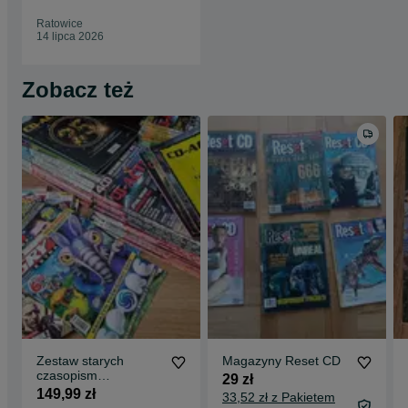
Ratowice
14 lipca 2026
Zobacz też
Zestaw starych
Magazyny Reset CD
czasopism
29 zł
komputerowych/o
149,99 zł
33,52 zł z Pakietem
grach / CD-Action