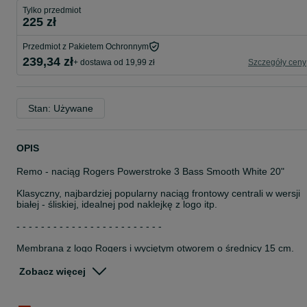
Tylko przedmiot
225 zł
Przedmiot z Pakietem Ochronnym
239,34 zł
+ dostawa od 19,99 zł
Szczegóły ceny
Stan: Używane
OPIS
Remo - naciąg Rogers Powerstroke 3 Bass Smooth White 20"
Klasyczny, najbardziej popularny naciąg frontowy centrali w wersji
białej - śliskiej, idealnej pod naklejkę z logo itp.
- - - - - - - - - - - - - - - - - - - - - - - -
Membrana z logo Rogers i wyciętym otworem o średnicy 15 cm.
NOWA, została z pewnego projektu.
Zobacz więcej
- - - - - - - - - - - - - - - - - - - - - - - -