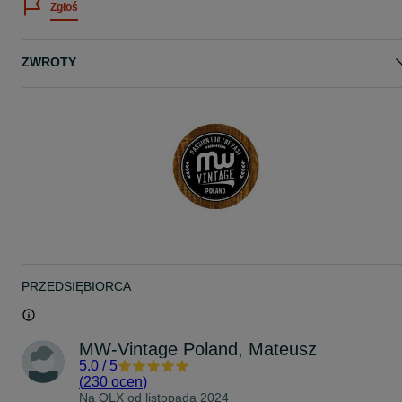
Zgłoś
KONTAKT: 51*****53
Zapraszam :)
ZWROTY
www.mw-vintage.pl
www.facebook.com/mwvintagepoland
PRZEDSIĘBIORCA
MW-Vintage Poland, Mateusz
5.0
/
5
(
230 ocen
)
Na OLX od
listopada 2024