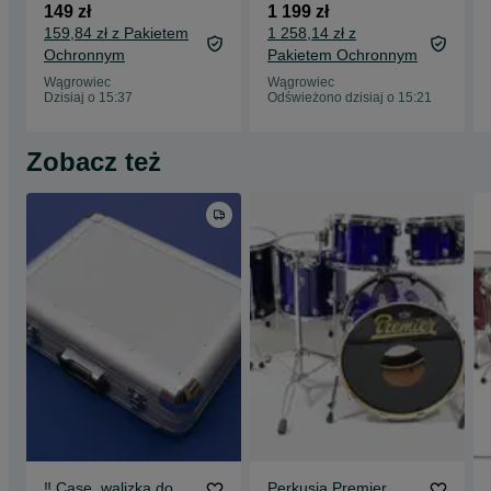
Master Cast 10", 12",
149 zł
1 199 zł
14" ‼️
159,84 zł z Pakietem
1 258,14 zł z
Ochronnym
Pakietem Ochronnym
Wągrowiec
Wągrowiec
Dzisiaj o 15:37
Odświeżono dzisiaj o 15:21
Zobacz też
‼️ Case, walizka do
Perkusja Premier