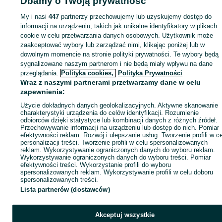
Dbamy o Twoją prywatność
sprzedającym
My i nasi
447
partnerzy przechowujemy lub uzyskujemy dostęp do
informacji na urządzeniu, takich jak unikalne identyfikatory w plikach
cookie w celu przetwarzania danych osobowych. Użytkownik może
Zaloguj się / Załóż konto
zaakceptować wybory lub zarządzać nimi, klikając poniżej lub w
dowolnym momencie na stronie polityki prywatności. Te wybory będą
Kup
sygnalizowane naszym partnerom i nie będą miały wpływu na dane
przeglądania.
Polityka cookies,
Polityka Prywatności
Wraz z naszymi partnerami przetwarzamy dane w celu
zapewnienia:
Użycie dokładnych danych geolokalizacyjnych. Aktywne skanowanie
charakterystyki urządzenia do celów identyfikacji. Rozumienie
odbiorców dzięki statystyce lub kombinacji danych z różnych źródeł.
Przechowywanie informacji na urządzeniu lub dostęp do nich. Pomiar
efektywności reklam. Rozwój i ulepszanie usług. Tworzenie profili w c
personalizacji treści. Tworzenie profili w celu spersonalizowanych
reklam. Wykorzystywanie ograniczonych danych do wyboru reklam.
Wykorzystywanie ograniczonych danych do wyboru treści. Pomiar
efektywności treści. Wykorzystanie profili do wyboru
spersonalizowanych reklam. Wykorzystywanie profili w celu doboru
spersonalizowanych treści.
Lista partnerów (dostawców)
Akceptuj wszystkie