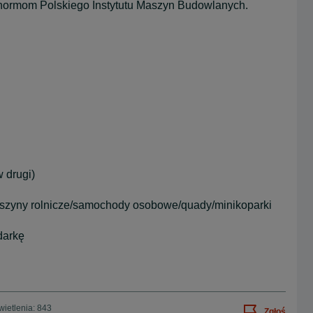
 normom Polskiego Instytutu Maszyn Budowlanych.
 drugi)
aszyny rolnicze/samochody osobowe/quady/minikoparki
darkę
ietlenia: 843
Zgłoś