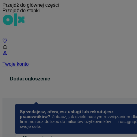
Przejdź do głównej części
Przejdź do stopki
Czat
Twoje konto
Dodaj ogłoszenie
Dla biznesu
opens in a new tab
Sprzedajesz, oferujesz usługi lub rekrutujesz
pracowników?
Zobacz, jak dzięki naszym rozwiązaniom dl
firm możesz dotrzeć do milionów użytkowników — i osiągną
swoje cele.