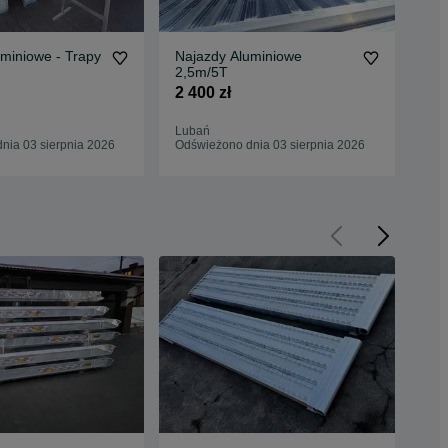
miniowe - Trapy
Najazdy Aluminiowe
Ra
2,5m/5T
Na
2 400 zł
1 9
Lubań
Pab
nia 03 sierpnia 2026
Odświeżono dnia 03 sierpnia 2026
Odś