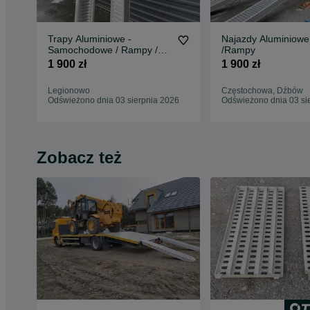
Trapy Aluminiowe -
Najazdy Aluminiowe
Samochodowe / Rampy /
/Rampy
Najzady
1 900 zł
1 900 zł
Legionowo
Częstochowa, Dźbów
Odświeżono dnia 03 sierpnia 2026
Odświeżono dnia 03 si
Zobacz też