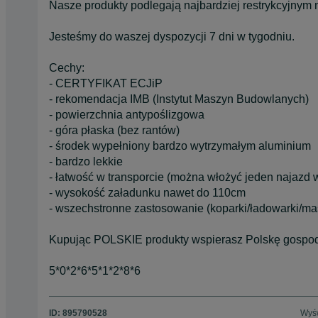
Nasze produkty podlegają najbardziej restrykcyjnym
Jesteśmy do waszej dyspozycji 7 dni w tygodniu.
Cechy:
- CERTYFIKAT ECJiP
- rekomendacja IMB (Instytut Maszyn Budowlanych)
- powierzchnia antypoślizgowa
- góra płaska (bez rantów)
- środek wypełniony bardzo wytrzymałym aluminium
- bardzo lekkie
- łatwość w transporcie (można włożyć jeden najazd w
- wysokość załadunku nawet do 110cm
- wszechstronne zastosowanie (koparki/ładowarki/m
Kupując POLSKIE produkty wspierasz Polskę gospo
5*0*2*6*5*1*2*8*6
ID:
895790528
Wyśw