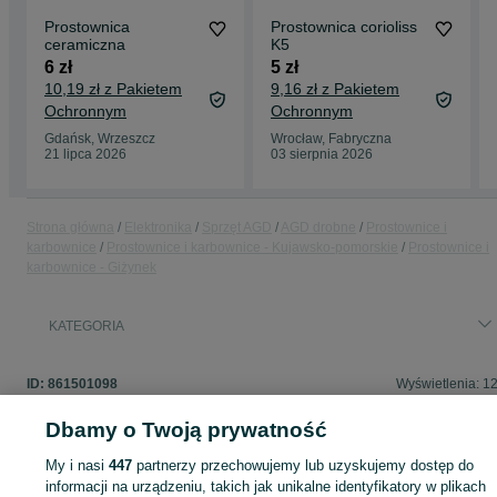
Prostownica
Prostownica corioliss
ceramiczna
K5
6 zł
5 zł
10,19 zł z Pakietem
9,16 zł z Pakietem
Ochronnym
Ochronnym
Gdańsk, Wrzeszcz
Wrocław, Fabryczna
21 lipca 2026
03 sierpnia 2026
Strona główna
Elektronika
Sprzęt AGD
AGD drobne
Prostownice i
karbownice
Prostownice i karbownice - Kujawsko-pomorskie
Prostownice i
karbownice - Giżynek
KATEGORIA
ID:
861501098
Wyświetlenia: 1
Dbamy o Twoją prywatność
My i nasi
447
partnerzy przechowujemy lub uzyskujemy dostęp do
Zaloguj się lub załóż konto na OLX, aby skontaktować się z t
informacji na urządzeniu, takich jak unikalne identyfikatory w plikach