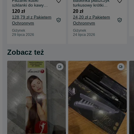
Filiżanki kubki
Baskinka płaszczyk
szklanki do kawy
turkusowy krótki
herbaty Ambition
wiosenny
120 zł
20 zł
128,79 zł z Pakietem
24,20 zł z Pakietem
Ochronnym
Ochronnym
Giżynek
Giżynek
29 lipca 2026
24 lipca 2026
Zobacz też