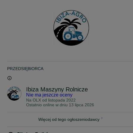
Specyfikacja produktu z ogłoszenia:
• Szerokość: 1200 mm
• Wysokość: 470 mm
• Udźwig: 2000 kg
Możliwość dokupienia również kłów (max. 4 sztuki).
W sprzedaży mamy również pasujący do ramki chwytak do drewna
Transport - cała Polska
Płatność na raty, bądź przy odbiorze
Gwarancja
**
PRZEDSIĘBIORCA
widły do palet, kły do bel, euroramka, widły do palet, euroramka z
widłami, paleciak z tulejami, widły do palet z tulejami, paleciak do
Ursusa, paleciak do C330, paleciak do C360, paleciak do Zetora,
paleciak do tura, paleciak do ciągnika, widły do palet na tura, widły
Ibiza Maszyny Rolnicze
do palet na ciągnik
Nie ma jeszcze oceny
Na OLX od
listopada 2022
Ostatnio online w dniu 13 lipca 2026
Więcej od tego ogłoszeniodawcy