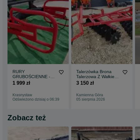
RURY
Talerzówka Brona
GRUBOŚCIENNE -
Talerzowa Z Wałkiem
Chwytak do bel 1,7m
Strunowym Strumyk
1 999 zł
3 150 zł
balotów EURO SMS -
ALFA V2
RATY
Krasnystaw
Kamienna Góra
Odświeżono dzisiaj o 06:39
05 sierpnia 2026
Zobacz też