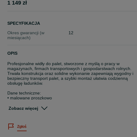
1 149 zł
SPECYFIKACJA
Okres gwarancji (w
12
miesiącach)
OPIS
Profesjonalne widły do palet, stworzone z myślą o pracy w
magazynach, firmach transportowych i gospodarstwach rolnych.
Trwała konstrukcja oraz solidne wykonanie zapewniają wygodny i
bezpieczny transport palet, a szybki montaż ułatwia codzienną
obsługę ładunków.
Dane techniczne:
• malowane proszkowo
• 4 tuleje
• szerokie i grube widły
Zobacz więcej
Dostępne mocowania:
• Atlas, Bobcat, CAR, CASE, Claas, Deutz, Dieci, EURORAMKA,
Zgłoś
Eurotrac, Everun Faucheux, JCB, John Deere, Komatsu, Kramer,
Manitou, Massey Ferguson, Merlo, New Holland, Sigma, Volvo