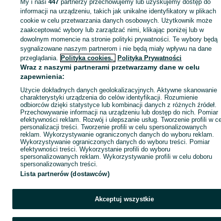
My i nasi
447
partnerzy przechowujemy lub uzyskujemy dostęp do
informacji na urządzeniu, takich jak unikalne identyfikatory w plikach
cookie w celu przetwarzania danych osobowych. Użytkownik może
KATEGORIA
zaakceptować wybory lub zarządzać nimi, klikając poniżej lub w
dowolnym momencie na stronie polityki prywatności. Te wybory będą
ID:
sygnalizowane naszym partnerom i nie będą miały wpływu na dane
877105326
Wyświetlenia: 2
przeglądania.
Polityka cookies,
Polityka Prywatności
Wraz z naszymi partnerami przetwarzamy dane w celu
Zadzwoń / SMS
Wyślij wiadomość
zapewnienia:
Użycie dokładnych danych geolokalizacyjnych. Aktywne skanowanie
charakterystyki urządzenia do celów identyfikacji. Rozumienie
odbiorców dzięki statystyce lub kombinacji danych z różnych źródeł.
Przechowywanie informacji na urządzeniu lub dostęp do nich. Pomiar
efektywności reklam. Rozwój i ulepszanie usług. Tworzenie profili w c
personalizacji treści. Tworzenie profili w celu spersonalizowanych
reklam. Wykorzystywanie ograniczonych danych do wyboru reklam.
Wykorzystywanie ograniczonych danych do wyboru treści. Pomiar
efektywności treści. Wykorzystanie profili do wyboru
spersonalizowanych reklam. Wykorzystywanie profili w celu doboru
spersonalizowanych treści.
Lista partnerów (dostawców)
Akceptuj wszystkie