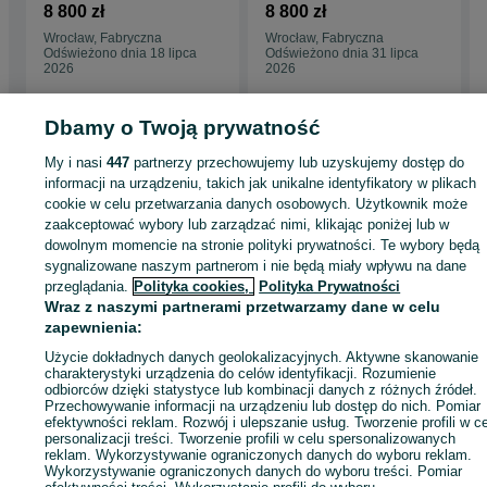
P1251NB.SG.4000.36
P1251N.NB.4000N.36
8 800 zł
8 800 zł
14
14
Wrocław, Fabryczna
Wrocław, Fabryczna
Odświeżono dnia 18 lipca
Odświeżono dnia 31 lipca
2026
2026
Dbamy o Twoją prywatność
My i nasi
447
partnerzy przechowujemy lub uzyskujemy dostęp do
Strona główna
Moda
Zegarki
Zegarki męskie
Zegarki męskie -
informacji na urządzeniu, takich jak unikalne identyfikatory w plikach
Dolnośląskie
Zegarki męskie - Wrocław
Zegarki męskie - Fabryczna
cookie w celu przetwarzania danych osobowych. Użytkownik może
zaakceptować wybory lub zarządzać nimi, klikając poniżej lub w
dowolnym momencie na stronie polityki prywatności. Te wybory będą
KATEGORIA
sygnalizowane naszym partnerom i nie będą miały wpływu na dane
przeglądania.
Polityka cookies,
Polityka Prywatności
ID:
872503424
Wyświetlenia: 1
Wraz z naszymi partnerami przetwarzamy dane w celu
zapewnienia:
Użycie dokładnych danych geolokalizacyjnych. Aktywne skanowanie
Zadzwoń / SMS
Wyślij wiadomość
charakterystyki urządzenia do celów identyfikacji. Rozumienie
odbiorców dzięki statystyce lub kombinacji danych z różnych źródeł.
Przechowywanie informacji na urządzeniu lub dostęp do nich. Pomiar
efektywności reklam. Rozwój i ulepszanie usług. Tworzenie profili w c
personalizacji treści. Tworzenie profili w celu spersonalizowanych
reklam. Wykorzystywanie ograniczonych danych do wyboru reklam.
Wykorzystywanie ograniczonych danych do wyboru treści. Pomiar