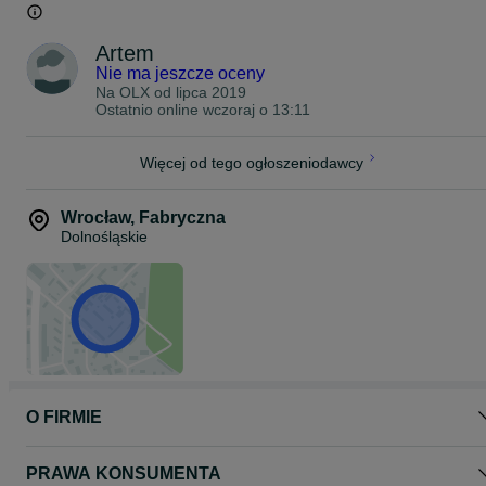
Możliwy odbiór osobisty na terenie Polski, Czech i Niemiec (do
ustalenia indywidualnie).
Wysyłka na cały świat kurierem UPS/DHL
Artem
Płatność: Przelew bankowy lub spotkanie osobiste we Wrocławiu
Nie ma jeszcze oceny
Istnieje możliwość wymiany
Na OLX od
lipca 2019
Ostatnio online wczoraj o 13:11
Możliwa sprzedaż na raty.
Zobacz moje inne aukcje!
Więcej od tego ogłoszeniodawcy
Wrocław
,
Fabryczna
Dolnośląskie
O FIRMIE
PRAWA KONSUMENTA