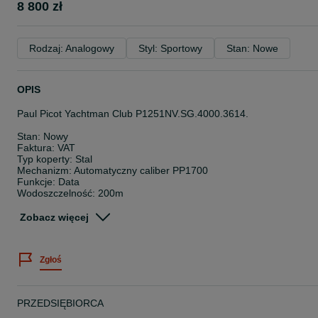
8 800 zł
Rodzaj: Analogowy
Styl: Sportowy
Stan: Nowe
OPIS
Paul Picot Yachtman Club P1251NV.SG.4000.3614.
Stan: Nowy
Faktura: VAT
Typ koperty: Stal
Mechanizm: Automatyczny caliber PP1700
Funkcje: Data
Wodoszczelność: 200m
Średnica koperty: 43 mm
Zobacz więcej
Zestaw zawiera:
Zegarek
Pudełko
Zgłoś
Dokumenty
Dwuletnia oficjalna gwarancja
Cena katalogowa: 16000 PLN
PRZEDSIĘBIORCA